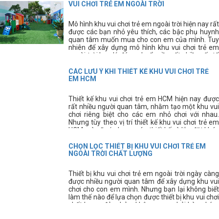
công sân chơi trẻ em.
VUI CHƠI TRẺ EM NGOÀI TRỜI
Mô hình khu vui chơi trẻ em ngoài trời hiện nay rất
được các bạn nhỏ yêu thích, các bậc phụ huynh
quan tâm muốn mua cho con em của mình. Tuy
nhiên để xây dựng mô hình khu vui chơi trẻ em
ngoài trời hợp lý, đúng chuẩn cần rất nhiều yếu tố
tạo thành.
CÁC LƯU Ý KHI THIẾT KẾ KHU VUI CHƠI TRẺ
EM HCM
Thiết kế khu vui chơi trẻ em HCM hiện nay được
rất nhiều người quan tâm, nhằm tạo một khu vui
chơi riêng biệt cho các em nhỏ chơi với nhau.
Nhưng tùy theo vị trí thiết kế khu vui chơi trẻ em
HCM mà sẽ có phương án thiết kế và lắp đặt khác
nhau.
CHỌN LỌC THIẾT BỊ KHU VUI CHƠI TRẺ EM
NGOÀI TRỜI CHẤT LƯỢNG
Thiết bị khu vui chơi trẻ em ngoài trời ngày càng
được nhiều người quan tâm để xây dựng khu vui
chơi cho con em mình. Nhưng bạn lại không biết
làm thế nào để lựa chọn được thiết bị khu vui chơi
chất lượng đảm bảo, không mua phải hàng kém
chất lượng?