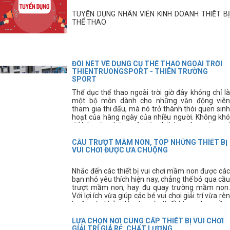
TUYỂN DỤNG NHÂN VIÊN KINH DOANH THIẾT BỊ
THỂ THAO
ĐÔI NÉT VỀ DỤNG CỤ THỂ THAO NGOÀI TRỜI
THIENTRUONGSPORT - THIÊN TRƯỜNG
SPORT
Thể dục thể thao ngoài trời giờ đây không chỉ là
một bộ môn dành cho những vận động viên
tham gia thi đấu, mà nó trở thành thói quen sinh
hoạt của hàng ngày của nhiều người. Không khó
để bắt gặp những sân tập thể dục công cộng tại
các thành phố, hay các khu dân cư. Ngoài các
hình thức tập thể dục thông thường thì giờ đây
CẦU TRƯỢT MẦM NON, TOP NHỮNG THIẾT BỊ
mọi người còn có thể sử dụng thêm những dụng
VUI CHƠI ĐƯỢC ƯA CHUỘNG
cụ thể thao ngoài trời để nâng cao sức
khỏe. Dụng cụ thể thao ngoài trời là lĩnh vực mà
Nhắc đến các thiết bị vui chơi mầm non được các
Thiên Trường Sport luôn luôn chú trọng hàng
bạn nhỏ yêu thích hiện nay, chẳng thể bỏ qua cầu
đầu. vì vậy, dụng cụ thể thao ngoài trời là lĩnh vực
trượt mầm non, hay đu quay trường mầm non.
mà Thiên Trường Sport luôn luôn chú trọng hàng
Với lợi ích vừa giúp các bé vui chơi giải trí vừa rèn
đầu, nhằm mang đến cho quý khách hàng những
luyện sức khỏe dẻo dai, các thiết bị vui chơi mầm
sản phẩm tốt nhất, hiện đại nhất và bền bỉ nhất.
non này được các bậc phụ huynh hết sức quan
tâm.
LỰA CHỌN NƠI CUNG CẤP THIẾT BỊ VUI CHƠI
GIẢI TRÍ GIÁ RẺ, CHẤT LƯỢNG