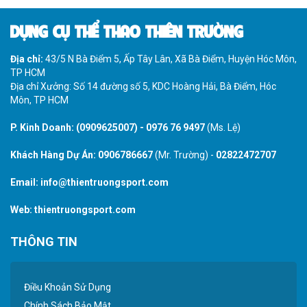
DỤNG CỤ THỂ THAO THIÊN TRƯỜNG
Địa chỉ:
43/5 N Bà Điểm 5, Ấp Tây Lân, Xã Bà Điểm, Huyện Hóc Môn,
TP HCM
Địa chỉ Xưởng: Số 14 đường số 5, KDC Hoàng Hải, Bà Điểm, Hóc
Môn, TP HCM
P. Kinh Doanh:
(0909625007)
-
0976 76 9497
(Ms. Lệ)
Khách Hàng Dự Án:
0906786667
(Mr. Trường) -
02822472707
Email:
info@thientruongsport.com
Web:
thientruongsport.com
THÔNG TIN
Điều Khoản Sử Dụng
Chính Sách Bảo Mật