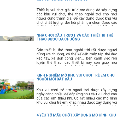
Thiết bị vui chơi giải trí được dùng để xây dựng
các khu vui chơi, thể thao ngoài trời cho mọi
người cùng tham gia. Để xây dựng được khu vui
chơi chất lượng, đòi hỏi phải lựa chọn được các
thiết bị chất lượng, có mức giá hợp lý. Vậy làm
cách nào để chúng ta lựa chọn được nơi cung cấp
thiết bị vui chơi chất lượng, giá rẻ đây?
NHÀ CHƠI CẦU TRƯỢT VÀ CÁC THIẾT BỊ THỂ
THAO ĐƯỢC ƯA CHUỘNG
Các thiết bị thể thao ngoài trời rất được người
dùng ưa chuộng, có thể kể đến máy tập thể dục
kéo tay, xà đơn công viên,... bên cạnh việc rèn
luyện thể thao, các thiết bị này còn giúp mọi
người vui chơi giải trí rất hiệu quả. Tuy nhiên có
rất nhiều người vẫn còn chưa biết rõ về các thiết
bị này, hãy cùng tìm hiểu kĩ hơn về các thiết bị thể
KINH NGHIỆM MỞ KHU VUI CHƠI TRẺ EM CHO
thao thông dụng này.
NGƯỜI MỚI BẮT ĐẦU
Khu vui chơi trẻ em ngoài trời được xây dựng
ngày càng nhiều để đáp ứng nhu cầu vui chơi cao
của các em thiếu nhi. Có rất nhiều các mô hình
khu vui chơi trẻ em khác nhau được xây dựng với
phong cách và cách bố trí mang phong cách
riêng. Tuy nhiên, để xây dựng được khu vui chơi
trẻ em ưng ý các bạn cần phải có kinh nghiệm thi
4 YẾU TỐ MẤU CHỐT XÂY DỰNG MÔ HÌNH KHU