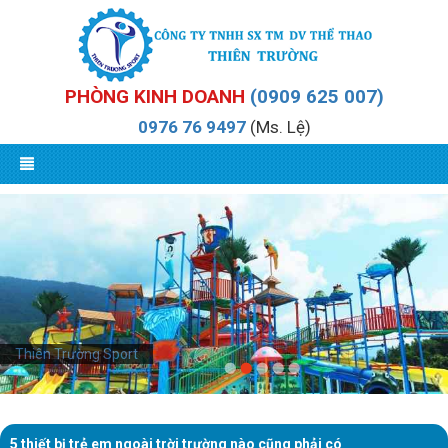
PHÒNG KINH DOANH
(0909 625 007)
0976 76 9497
(Ms. Lệ)
Thiên Trường Sport
5 thiết bị trẻ em ngoài trời trường nào cũng phải có