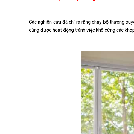
IMPULSE FITNESS
THIẾT BỊ PHÒNG GYM THIÊN
TRƯỜNG
Các nghiên cứu đã chỉ ra rằng chạy bộ thường xuy
cũng được hoạt động tránh việc khô cứng các khớp x
CỎ NHÂN TẠO