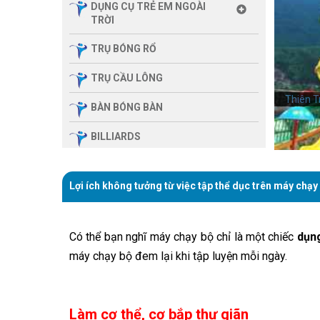
DỤNG CỤ TRẺ EM NGOÀI
TRỜI
TRỤ BÓNG RỔ
TRỤ CẦU LÔNG
Thiên T
BÀN BÓNG BÀN
BILLIARDS
THIẾT BỊ PHÒNG GYM GIA
ĐÌNH
Lợi ích không tưởng từ việc tập thể dục trên máy chạy
SẢN PHẨM MASSAGE
Có thể bạn nghĩ máy chạy bộ chỉ là một chiếc
dụng
THIẾT BỊ PHÒNG GYM MBH
FITNESS
máy chạy bộ đem lại khi tập luyện mỗi ngày.
GIÀN TẬP ĐA NĂNG
THIẾT BỊ PHÒNG GYM
Làm cơ thể, cơ bắp thư giãn