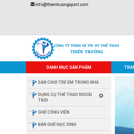
info@thientruongsport.com
DANH MỤC SẢN PHẨM
TRA
SÂN CHƠI TRẺ EM TRONG NHÀ
DỤNG CỤ THỂ THAO NGOÀI
TRỜI
GHẾ CÔNG VIÊN
BÀN GHẾ HỌC SINH