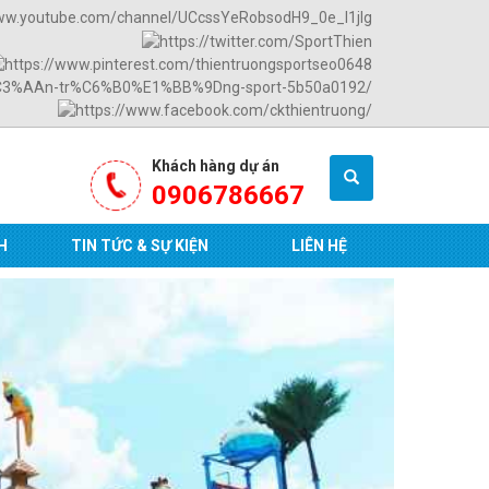
Khách hàng dự án
0906786667
H
TIN TỨC & SỰ KIỆN
LIÊN HỆ