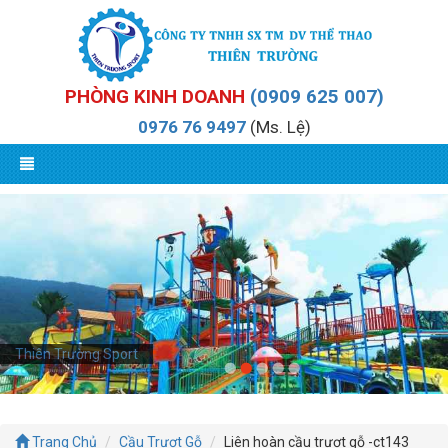
PHÒNG KINH DOANH
(0909 625 007)
0976 76 9497
(Ms. Lệ)
Thiên Trường Sport
Thiên Trường Sport
Trang Chủ
Cầu Trượt Gỗ
Liên hoàn cầu trượt gỗ -ct143