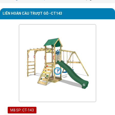
LIÊN HOÀN CẦU TRƯỢT GỖ -CT143
Mã SP: CT-143