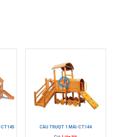
 -CT145
CẦU TRƯỢT 1 MÁI-CT144
Giá:
Liên Hệ