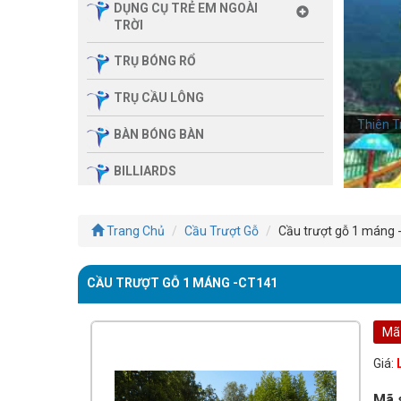
DỤNG CỤ TRẺ EM NGOÀI
TRỜI
TRỤ BÓNG RỔ
TRỤ CẦU LÔNG
Thiên T
Thiên T
BÀN BÓNG BÀN
BILLIARDS
THIẾT BỊ PHÒNG GYM GIA
ĐÌNH
Trang Chủ
Cầu Trượt Gỗ
Cầu trượt gỗ 1 máng 
SẢN PHẨM MASSAGE
CẦU TRƯỢT GỖ 1 MÁNG -CT141
THIẾT BỊ PHÒNG GYM MBH
FITNESS
Mã
GIÀN TẬP ĐA NĂNG
Giá:
THIẾT BỊ PHÒNG GYM
Mã 