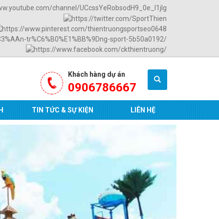
Khách hàng dự án
0906786667
H
TIN TỨC & SỰ KIỆN
LIÊN HỆ