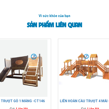
Vì sức khỏe của bạn
SẢN PHẨM LIÊN QUAN
 TRƯỢT GỖ 1 MÁNG -CT146
LIÊN HOÀN CẦU TRƯỢT 4 MÁI
Giá:
Liên Hệ
Giá:
Liên Hệ