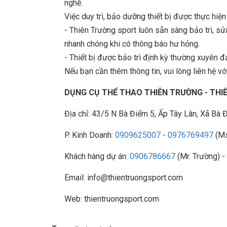
nghề.
Việc duy trì, bảo dưỡng thiết bị được thực hiệ
- Thiên Trường sport luôn sẵn sàng bảo trì, 
nhanh chóng khi có thông báo hư hỏng.
- Thiết bị được bảo trì định kỳ thường xuyên đ
Nếu bạn cần thêm thông tin, vui lòng liên hệ với
DỤNG CỤ THỂ THAO THIÊN TRƯỜNG - TH
Địa chỉ: 43/5 N Bà Điểm 5, Ấp Tây Lân, Xã B
P. Kinh Doanh:
0909625007
-
0976769497
(Ms
Khách hàng dự án:
0906786667
(Mr. Trường) -
Email: info@thientruongsport.com
Web: thientruongsport.com