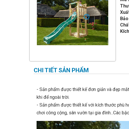
IMPULSE FITNESS
Thư
Xuất
THIẾT BỊ PHÒNG GYM THIÊN
TRƯỜNG
Bảo
Chất
CỎ NHÂN TẠO
Kích
CHI TIẾT SẢN PHẨM
- Sản phẩm được thiết kế đơn giản và đẹp mắt.
khi để ngoài trời.
- Sản phẩm được thiết kế với kích thước phù 
chơi công cộng, sân vườn tại gia đình...Các bậc