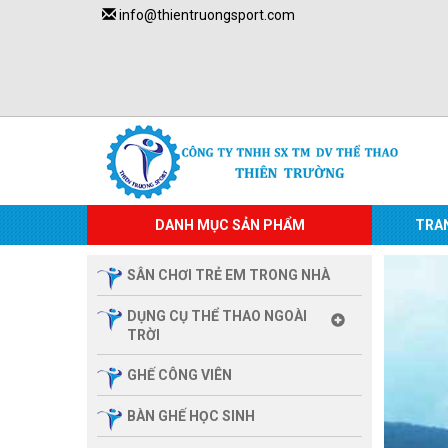
info@thientruongsport.com
DANH MỤC SẢN PHẨM
TRA
SÂN CHƠI TRẺ EM TRONG NHÀ
DỤNG CỤ THỂ THAO NGOÀI
TRỜI
GHẾ CÔNG VIÊN
BÀN GHẾ HỌC SINH