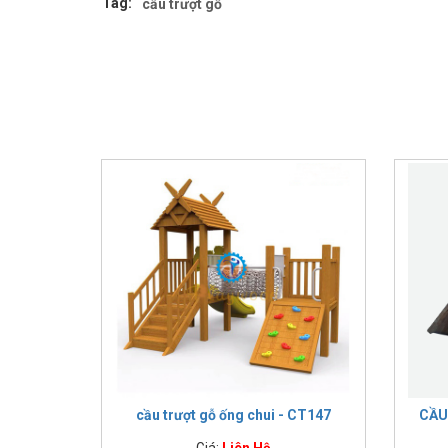
Tag:
cầu trượt gỗ
cầu trượt gỗ ống chui - CT147
CẦU
Giá:
Liên Hệ