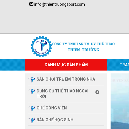
info@thientruongsport.com
DANH MỤC SẢN PHẨM
TRA
SÂN CHƠI TRẺ EM TRONG NHÀ
DỤNG CỤ THỂ THAO NGOÀI
TRỜI
GHẾ CÔNG VIÊN
BÀN GHẾ HỌC SINH