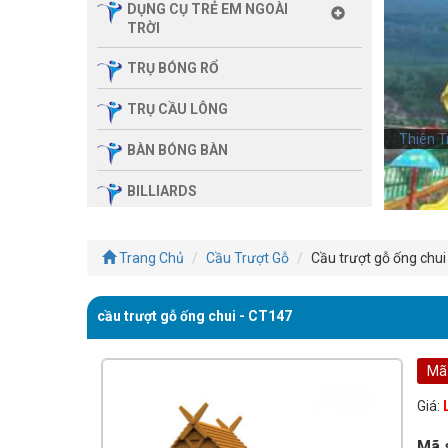
DỤNG CỤ TRẺ EM NGOÀI
TRỜI
TRỤ BÓNG RỔ
TRỤ CẦU LÔNG
Thiên T
Thiên T
BÀN BÓNG BÀN
BILLIARDS
THIẾT BỊ PHÒNG GYM GIA
ĐÌNH
Trang Chủ
Cầu Trượt Gỗ
Cầu trượt gỗ ống chui
SẢN PHẨM MASSAGE
cầu trượt gỗ ống chui - CT147
THIẾT BỊ PHÒNG GYM MBH
FITNESS
Mã
GIÀN TẬP ĐA NĂNG
Giá:
THIẾT BỊ PHÒNG GYM
Mã 