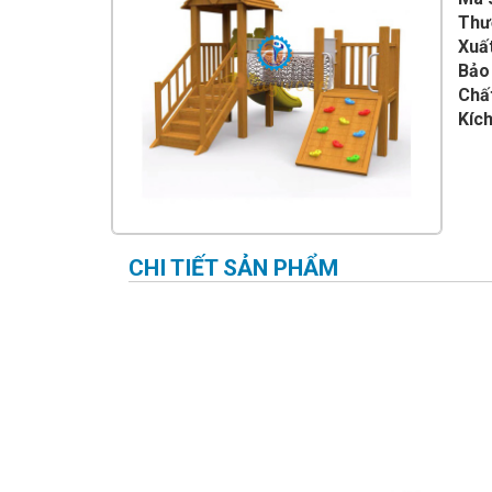
IMPULSE FITNESS
Thư
Xuất
THIẾT BỊ PHÒNG GYM THIÊN
TRƯỜNG
Bảo
Chất
CỎ NHÂN TẠO
Kích
CHI TIẾT SẢN PHẨM