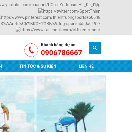
Khách hàng dự án
0906786667
H
TIN TỨC & SỰ KIỆN
LIÊN HỆ