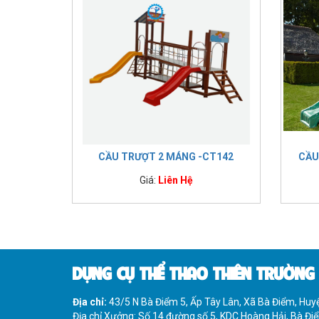
CẦU TRƯỢT 2 MÁNG -CT142
CẦU
Giá:
Liên Hệ
DỤNG CỤ THỂ THAO THIÊN TRƯỜNG
Địa chỉ:
43/5 N Bà Điểm 5, Ấp Tây Lân, Xã Bà Điểm, Hu
Địa chỉ Xưởng: Số 14 đường số 5, KDC Hoàng Hải, Bà Đ