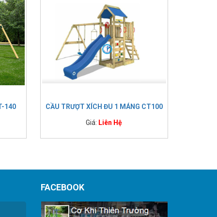
T-140
CẦU TRƯỢT XÍCH ĐU 1 MÁNG CT100
Giá:
Liên Hệ
FACEBOOK