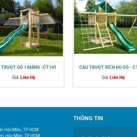
 TRƯỢT GỖ 1 MÁNG -CT141
CẦU TRƯỢT XÍCH ĐU GỖ - C
Giá:
Liên Hệ
Giá:
Liên Hệ
THÔNG TIN
yện Hóc Môn, TP HCM
iểm, Hóc Môn, TP HCM