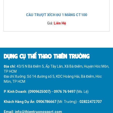
CẦU TRƯỢT XÍCH ĐU 1 MÁNG CT100
Giá:
Liên Hệ
DỤNG CỤ THỂ THAO THIÊN TRƯỜNG
Địa chỉ:
43/5 N Bà Điểm 5, Ấp Tây Lân, Xã Bà Điểm, Huyện Hóc Môn,
TP HCM
Địa chỉ Xưởng: Số 14 đường số 5, KDC Hoàng Hải, Bà Điểm, Hóc
Môn, TP HCM
P. Kinh Doanh:
(0909625007)
-
0976 76 9497
(Ms. Lệ)
Khách Hàng Dự Án:
0906786667
(Mr. Trường) -
02822472707
Email:
info@thientruongsport.com