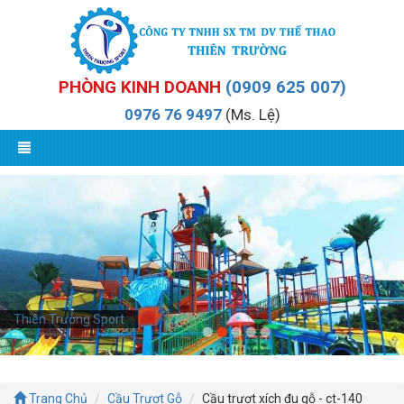
PHÒNG KINH DOANH
(0909 625 007)
0976 76 9497
(Ms. Lệ)
Thiên Trường Sport
Trang Chủ
Cầu Trượt Gỗ
Cầu trượt xích đu gỗ - ct-140