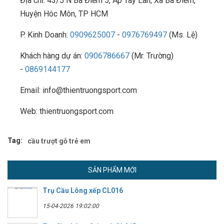
Địa chỉ: 43/5 N Bà Điểm 5, Ấp Tây Lân, Xã Bà Điểm,
Huyện Hóc Môn, TP HCM
P. Kinh Doanh:
0909625007
-
0976769497
(Ms. Lệ)
Khách hàng dự án:
0906786667
(Mr. Trường)
-
0869144177
Email: info@thientruongsport.com
Web: thientruongsport.com
Tag:
cầu trượt gỗ trẻ em
SẢN PHẨM MỚI
Trụ Cầu Lông xếp CL016
15-04-2026 19:02:00