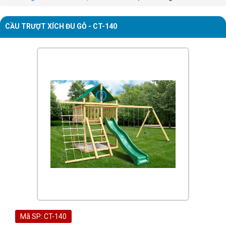
CẦU TRƯỢT XÍCH ĐU GỖ - CT-140
Mã SP: CT-140