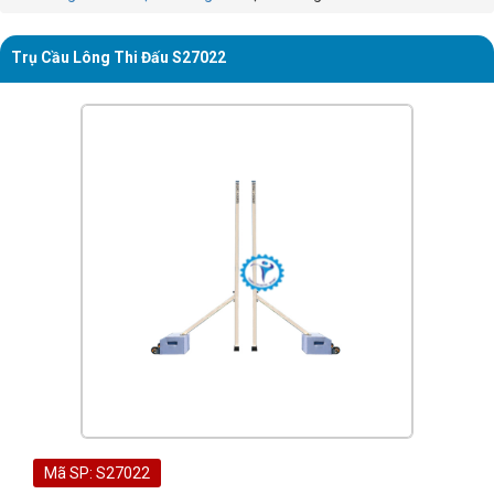
Trụ Cầu Lông Thi Đấu S27022
Mã SP: S27022