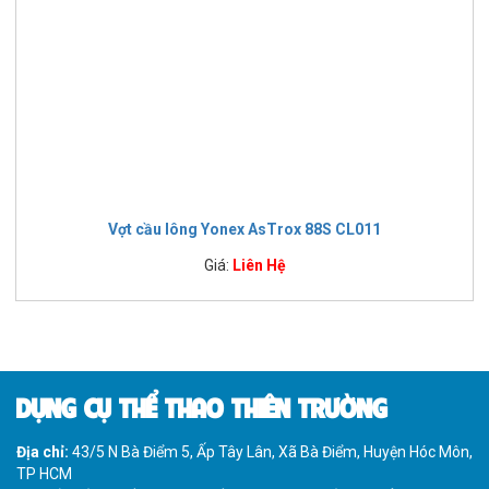
Vợt cầu lông Yonex AsTrox 88S CL011
Giá:
Liên Hệ
DỤNG CỤ THỂ THAO THIÊN TRƯỜNG
Địa chỉ:
43/5 N Bà Điểm 5, Ấp Tây Lân, Xã Bà Điểm, Huyện Hóc Môn,
TP HCM