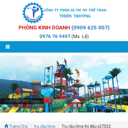
PHÒNG KINH DOANH
(0909 625 007)
0976 76 9497
(Ms. Lệ)
Thiên Trường Sport
Trang Chủ
trụ cầu lông
Trụ cầu lông thi đấu s27022