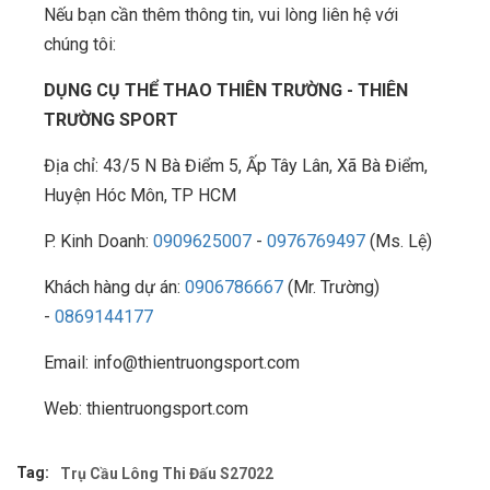
Nếu bạn cần thêm thông tin, vui lòng liên hệ với
chúng tôi:
DỤNG CỤ THỂ THAO THIÊN TRƯỜNG - THIÊN
TRƯỜNG SPORT
Địa chỉ: 43/5 N Bà Điểm 5, Ấp Tây Lân, Xã Bà Điểm,
Huyện Hóc Môn, TP HCM
P. Kinh Doanh:
0909625007
-
0976769497
(Ms. Lệ)
Khách hàng dự án:
0906786667
(Mr. Trường)
-
0869144177
Email: info@thientruongsport.com
Web: thientruongsport.com
Tag:
Trụ Cầu Lông Thi Đấu S27022