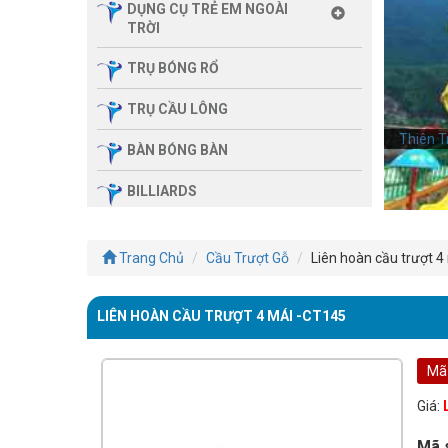
DỤNG CỤ TRẺ EM NGOÀI
TRỜI
TRỤ BÓNG RỔ
TRỤ CẦU LÔNG
Thiên T
BÀN BÓNG BÀN
BILLIARDS
THIẾT BỊ PHÒNG GYM GIA
ĐÌNH
Trang Chủ
Cầu Trượt Gỗ
Liên hoàn cầu trượt 4
SẢN PHẨM MASSAGE
LIÊN HOÀN CẦU TRƯỢT 4 MÁI -CT145
THIẾT BỊ PHÒNG GYM MBH
FITNESS
Mã
GIÀN TẬP ĐA NĂNG
Giá:
THIẾT BỊ PHÒNG GYM
Mã 