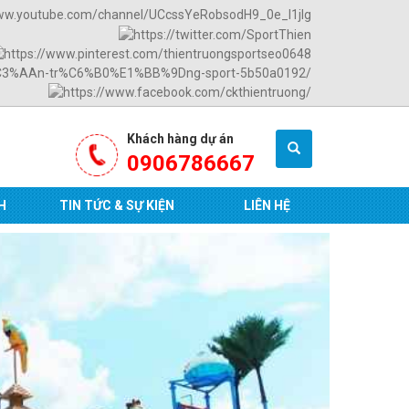
Khách hàng dự án
0906786667
H
TIN TỨC & SỰ KIỆN
LIÊN HỆ