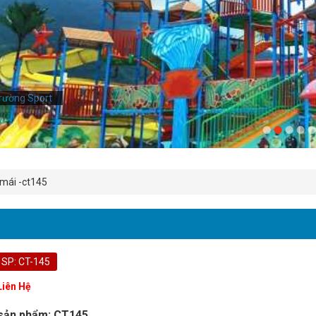
rường Sport
 mái -ct145
 SP: CT-145
Liên Hệ
sản phẩm: CT145