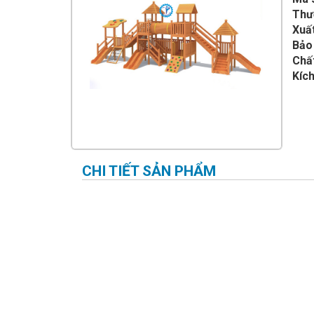
IMPULSE FITNESS
Thư
Xuất
THIẾT BỊ PHÒNG GYM THIÊN
TRƯỜNG
Bảo
Chất
CỎ NHÂN TẠO
Kích
CHI TIẾT SẢN PHẨM