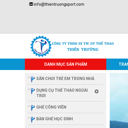
info@thientruongsport.com
DANH MỤC SẢN PHẨM
TRA
SÂN CHƠI TRẺ EM TRONG NHÀ
DỤNG CỤ THỂ THAO NGOÀI
TRỜI
GHẾ CÔNG VIÊN
BÀN GHẾ HỌC SINH