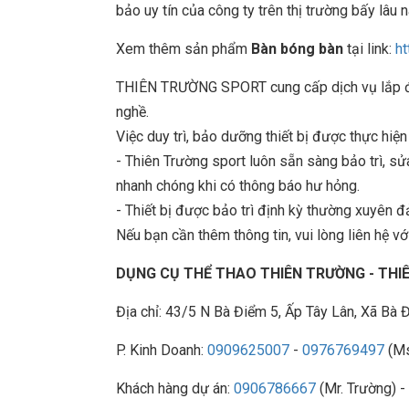
bảo uy tín của công ty trên thị trường bấy lâu n
Xem thêm sản phẩm
Bàn bóng bàn
tại link:
ht
THIÊN TRƯỜNG SPORT cung cấp dịch vụ lắp đặt
nghề.
Việc duy trì, bảo dưỡng thiết bị được thực hiệ
- Thiên Trường sport luôn sẵn sàng bảo trì, 
nhanh chóng khi có thông báo hư hỏng.
- Thiết bị được bảo trì định kỳ thường xuyên đ
Nếu bạn cần thêm thông tin, vui lòng liên hệ với
DỤNG CỤ THỂ THAO THIÊN TRƯỜNG - TH
Địa chỉ: 43/5 N Bà Điểm 5, Ấp Tây Lân, Xã B
P. Kinh Doanh:
0909625007
-
0976769497
(Ms
Khách hàng dự án:
0906786667
(Mr. Trường) -