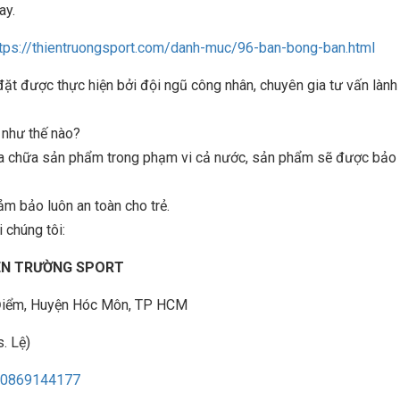
ay.
tps://thientruongsport.com/danh-muc/96-ban-bong-ban.html
 được thực hiện bởi đội ngũ công nhân, chuyên gia tư vấn lành
n như thế nào?
sửa chữa sản phẩm trong phạm vi cả nước, sản phẩm sẽ được bảo t
ảm bảo luôn an toàn cho trẻ.
 chúng tôi:
IÊN TRƯỜNG SPORT
à Điểm, Huyện Hóc Môn, TP HCM
. Lệ)
0869144177