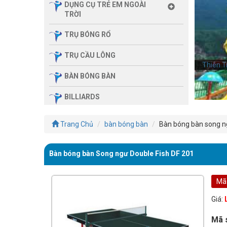
DỤNG CỤ TRẺ EM NGOÀI
TRỜI
TRỤ BÓNG RỔ
TRỤ CẦU LÔNG
Thiên T
Thiên T
BÀN BÓNG BÀN
BILLIARDS
THIẾT BỊ PHÒNG GYM GIA
Trang Chủ
bàn bóng bàn
Bàn bóng bàn song ng
ĐÌNH
SẢN PHẨM MASSAGE
Bàn bóng bàn Song ngư Double Fish DF 201
THIẾT BỊ PHÒNG GYM MBH
FITNESS
Mã 
GIÀN TẬP ĐA NĂNG
Giá:
THIẾT BỊ PHÒNG GYM
Mã 