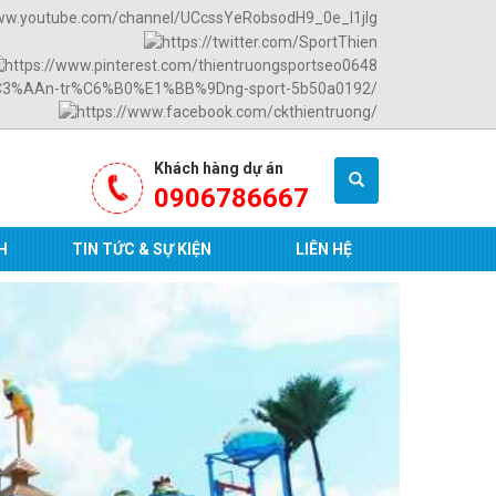
Khách hàng dự án
0906786667
H
TIN TỨC & SỰ KIỆN
LIÊN HỆ