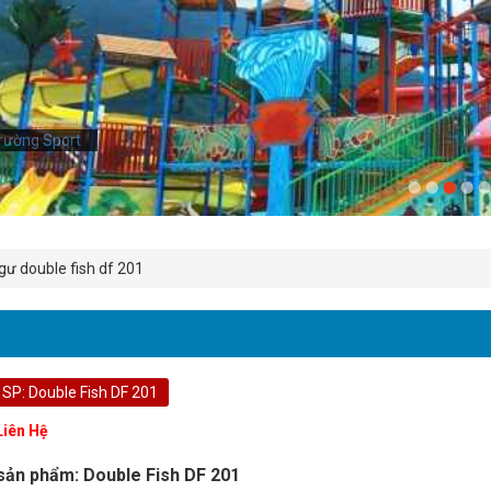
rường Sport
rường Sport
ư double fish df 201
SP: Double Fish DF 201
Liên Hệ
sản phẩm: Double Fish DF 201