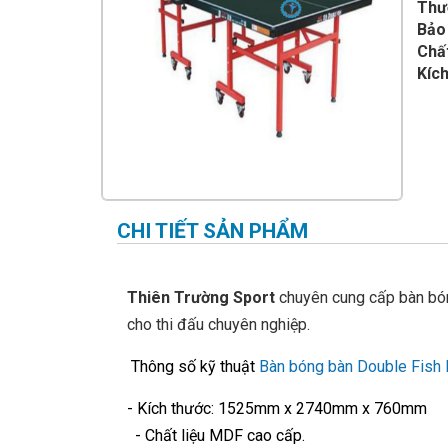
IMPULSE FITNESS
Thư
Bảo
THIẾT BỊ PHÒNG GYM THIÊN
Chất
TRƯỜNG
Kíc
CỎ NHÂN TẠO
CHI TIẾT SẢN PHẨM
Thiên Trường Sport
chuyên cung cấp bàn bó
cho thi đấu chuyên nghiệp.
Thông số kỹ thuật
Bàn bóng bàn Double Fish
- Kích thước: 1525mm x 2740mm x 760mm
- Chất liệu MDF cao cấp.