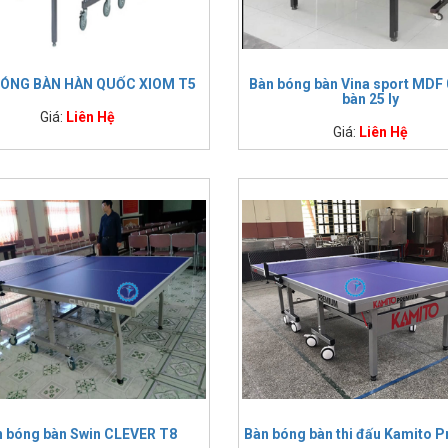
ÓNG BÀN HÀN QUỐC XIOM T5
Bàn bóng bàn Vina sport MDF
bàn 25 ly
Giá:
Liên Hệ
Giá:
Liên Hệ
n bóng bàn Swin CLEVER T8
Bàn bóng bàn thi đấu Kamito 