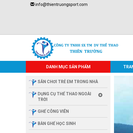
info@thientruongsport.com
DANH MỤC SẢN PHẨM
TRA
SÂN CHƠI TRẺ EM TRONG NHÀ
DỤNG CỤ THỂ THAO NGOÀI
TRỜI
GHẾ CÔNG VIÊN
BÀN GHẾ HỌC SINH