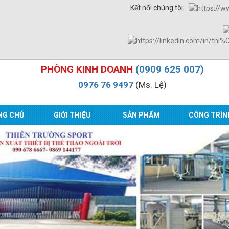
Kết nối chúng tôi:
PHÒNG KINH DOANH
(0909 625 007)
0976 76 9497
(Ms. Lệ)
NG CHỦ
GIỚI THIỆU
SẢN PHẨM
CÔNG TRÌN