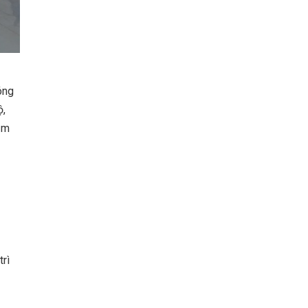
óng
ộ,
ảm
rì