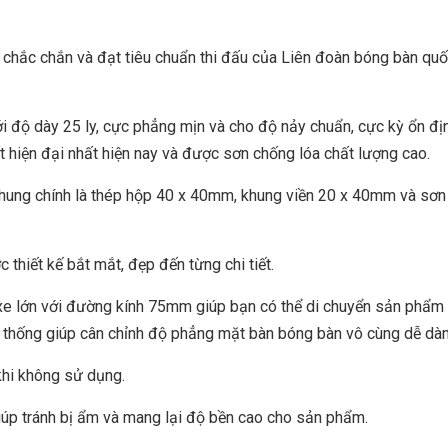
chắc chắn và đạt tiêu chuẩn thi đấu của Liên đoàn bóng bàn quốc
 độ dày 25 ly, cực phẳng mịn và cho độ nảy chuẩn, cực kỳ ổn địn
hiện đại nhất hiện nay và được sơn chống lóa chất lượng cao.
khung chính là thép hộp 40 x 40mm, khung viền 20 x 40mm và sơn 
 thiết kế bắt mắt, đẹp đến từng chi tiết.
xe lớn với đường kính 75mm giúp bạn có thể di chuyển sản phẩm
ệ thống giúp cân chỉnh độ phẳng mặt bàn bóng bàn vô cùng dễ dàn
hi không sử dụng.
iúp tránh bị ẩm và mang lại độ bền cao cho sản phẩm.