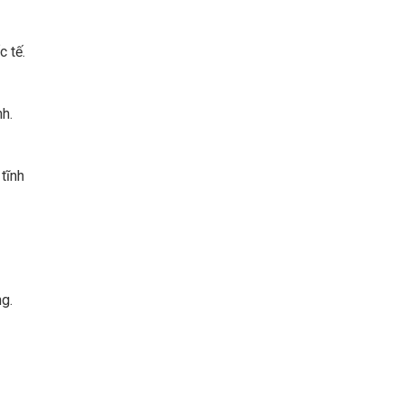
 tế.
h.
tĩnh
g.