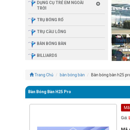
DỤNG CỤ TRẺ EM NGOÀI
TRỜI
TRỤ BÓNG RỔ
TRỤ CẦU LÔNG
Thiên T
BÀN BÓNG BÀN
BILLIARDS
THIẾT BỊ PHÒNG GYM GIA
ĐÌNH
Trang Chủ
bàn bóng bàn
Bàn bóng bàn h25 pr
SẢN PHẨM MASSAGE
Bàn Bóng Bàn H25 Pro
THIẾT BỊ PHÒNG GYM MBH
FITNESS
Mã 
GIÀN TẬP ĐA NĂNG
Giá:
THIẾT BỊ PHÒNG GYM
Mã 