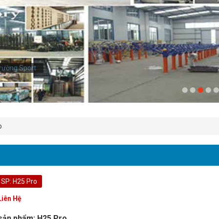
rường Sport
o
SP: H25 Pro
Liên Hệ
sản phẩm: H25 Pro