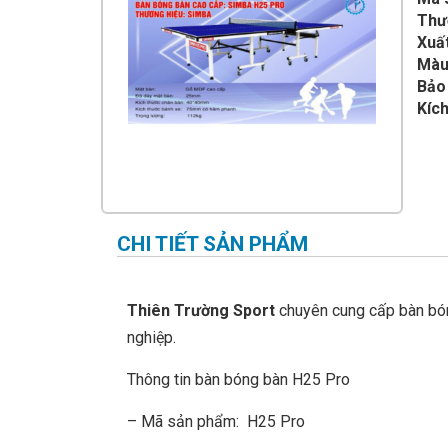
IMPULSE FITNESS
Thư
Xuấ
THIẾT BỊ PHÒNG GYM THIÊN
TRƯỜNG
Màu
Bảo
CỎ NHÂN TẠO
Kíc
CHI TIẾT SẢN PHẨM
Thiên Trường Sport
chuyên cung cấp bàn bó
nghiệp.
Thông tin bàn bóng bàn H25 Pro
– Mã sản phẩm: H25 Pro