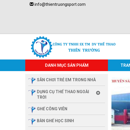
info@thientruongsport.com
DANH MỤC SẢN PHẨM
TRA
SÂN CHƠI TRẺ EM TRONG NHÀ
DỤNG CỤ THỂ THAO NGOÀI
TRỜI
GHẾ CÔNG VIÊN
BÀN GHẾ HỌC SINH