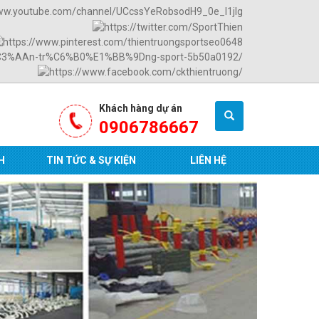
Khách hàng dự án
0906786667
H
TIN TỨC & SỰ KIỆN
LIÊN HỆ