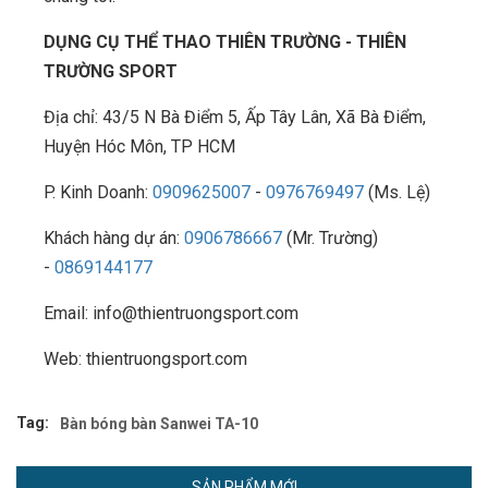
DỤNG CỤ THỂ THAO THIÊN TRƯỜNG - THIÊN
TRƯỜNG SPORT
Địa chỉ: 43/5 N Bà Điểm 5, Ấp Tây Lân, Xã Bà Điểm,
Huyện Hóc Môn, TP HCM
P. Kinh Doanh:
0909625007
-
0976769497
(Ms. Lệ)
Khách hàng dự án:
0906786667
(Mr. Trường)
-
0869144177
Email: info@thientruongsport.com
Web: thientruongsport.com
Tag:
Bàn bóng bàn Sanwei TA-10
SẢN PHẨM MỚI