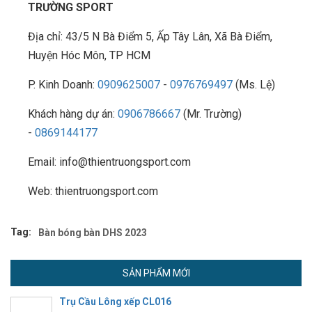
TRƯỜNG SPORT
Địa chỉ: 43/5 N Bà Điểm 5, Ấp Tây Lân, Xã Bà Điểm,
Huyện Hóc Môn, TP HCM
P. Kinh Doanh:
0909625007
-
0976769497
(Ms. Lệ)
Khách hàng dự án:
0906786667
(Mr. Trường)
-
0869144177
Email: info@thientruongsport.com
Web: thientruongsport.com
Tag:
Bàn bóng bàn DHS 2023
SẢN PHẨM MỚI
Trụ Cầu Lông xếp CL016