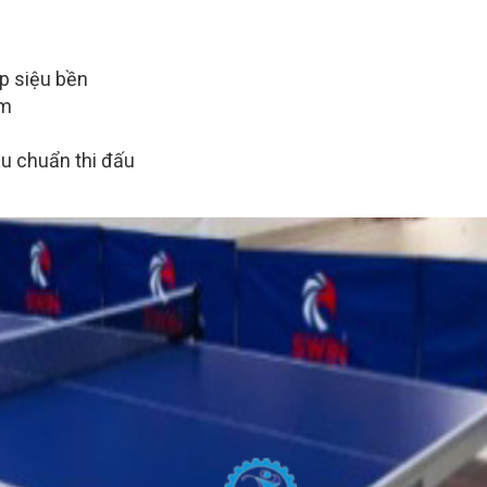
p siệu bền
mm
êu chuẩn thi đấu