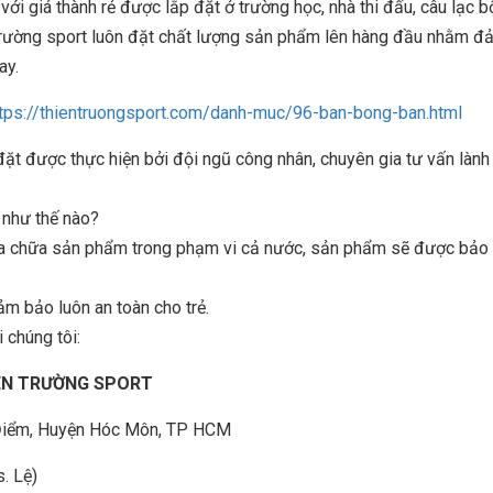
với giá thành rẻ được lắp đặt ở trường học, nhà thi đấu, câu lạc b
trường sport luôn đặt chất lượng sản phẩm lên hàng đầu nhằm đ
ay.
tps://thientruongsport.com/danh-muc/96-ban-bong-ban.html
 được thực hiện bởi đội ngũ công nhân, chuyên gia tư vấn lành
n như thế nào?
sửa chữa sản phẩm trong phạm vi cả nước, sản phẩm sẽ được bảo t
ảm bảo luôn an toàn cho trẻ.
 chúng tôi:
IÊN TRƯỜNG SPORT
à Điểm, Huyện Hóc Môn, TP HCM
. Lệ)