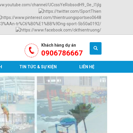
Khách hàng dự án
0906786667
H
TIN TỨC & SỰ KIỆN
LIÊN HỆ