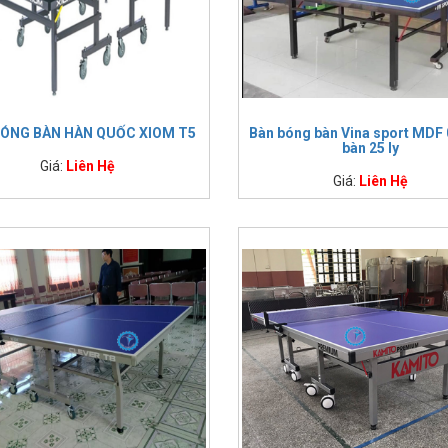
ÓNG BÀN HÀN QUỐC XIOM T5
Bàn bóng bàn Vina sport MDF
bàn 25 ly
Giá:
Liên Hệ
Giá:
Liên Hệ