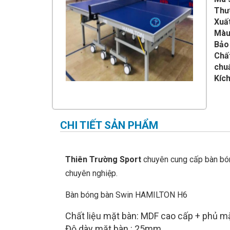
IMPULSE FITNESS
Thư
Xuấ
THIẾT BỊ PHÒNG GYM THIÊN
TRƯỜNG
Màu
Bảo
CỎ NHÂN TẠO
Chấ
chuẩ
Kíc
CHI TIẾT SẢN PHẨM
Thiên Trường Sport
chuyên cung cấp bàn bó
chuyên nghiệp.
Bàn bóng bàn Swin HAMILTON H6
Chất liệu mặt bàn: MDF cao cấp + phủ m
Độ dày mặt bàn : 25mm