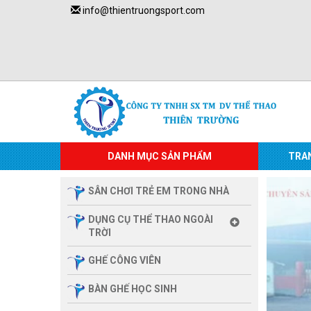
info@thientruongsport.com
DANH MỤC SẢN PHẨM
TRA
SÂN CHƠI TRẺ EM TRONG NHÀ
DỤNG CỤ THỂ THAO NGOÀI
TRỜI
GHẾ CÔNG VIÊN
BÀN GHẾ HỌC SINH