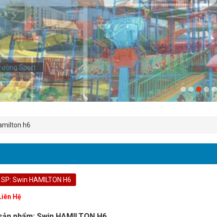
rường Sport
amilton h6
 SP: Swin HAMILTON H6
Liên Hệ
sản phẩm: Swin HAMILTON H6