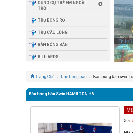
DỤNG CỤ TRẺ EM NGOÀI
TRỜI
TRỤ BÓNG RỔ
TRỤ CẦU LÔNG
Thiên T
BÀN BÓNG BÀN
BILLIARDS
THIẾT BỊ PHÒNG GYM GIA
ĐÌNH
Trang Chủ
bàn bóng bàn
Bàn bóng bàn swin h
SẢN PHẨM MASSAGE
Bàn bóng bàn Swin HAMILTON H6
THIẾT BỊ PHÒNG GYM MBH
FITNESS
Mã
GIÀN TẬP ĐA NĂNG
Giá:
THIẾT BỊ PHÒNG GYM
Mã 