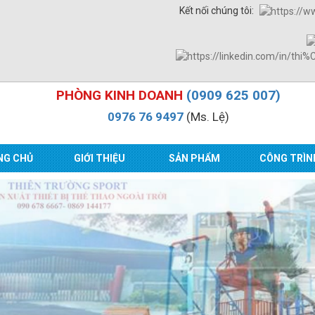
Kết nối chúng tôi:
PHÒNG KINH DOANH
(0909 625 007)
0976 76 9497
(Ms. Lệ)
NG CHỦ
GIỚI THIỆU
SẢN PHẨM
CÔNG TRÌN