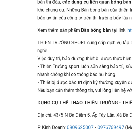
bàn thi đấu,
các dụng cụ liên quan bóng bàn
khu chung cư. Những Bàn bóng bàn của thiên 
bảo uy tín của công ty trên thị trường bấy lâu n
Xem thêm sản phẩm
Bàn bóng bàn
tại link:
ht
THIÊN TRƯỜNG SPORT cung cấp dịch vụ lắp đặt
nghề.
Việc duy trì, bảo dưỡng thiết bị được thực hiệ
- Thiên Trường sport luôn sẵn sàng bảo trì, 
nhanh chóng khi có thông báo hư hỏng.
- Thiết bị được bảo trì định kỳ thường xuyên đ
Nếu bạn cần thêm thông tin, vui lòng liên hệ với
DỤNG CỤ THỂ THAO THIÊN TRƯỜNG - TH
Địa chỉ: 43/5 N Bà Điểm 5, Ấp Tây Lân, Xã B
P. Kinh Doanh:
0909625007
-
0976769497
(Ms