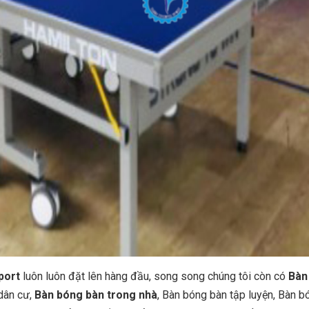
port
luôn luôn đặt lên hàng đầu, song song chúng tôi còn có
Bàn
dân cư,
Bàn bóng bàn trong nhà
, Bàn bóng bàn tập luyện, Bàn b