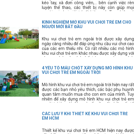
kéo tay, xà đơn công viên,... bên cạnh việc rèn
luyện thể thao, các thiết bị này còn giúp mọi
người vui chơi giải trí rất hiệu quả. Tuy nhiên có
rất nhiều người vẫn còn chưa biết rõ về các thiết
bị này, hãy cùng tìm hiểu kĩ hơn về các thiết bị thể
KINH NGHIỆM MỞ KHU VUI CHƠI TRẺ EM CHO
thao thông dụng này.
NGƯỜI MỚI BẮT ĐẦU
Khu vui chơi trẻ em ngoài trời được xây dựng
ngày càng nhiều để đáp ứng nhu cầu vui chơi cao
của các em thiếu nhi. Có rất nhiều các mô hình
khu vui chơi trẻ em khác nhau được xây dựng với
phong cách và cách bố trí mang phong cách
riêng. Tuy nhiên, để xây dựng được khu vui chơi
trẻ em ưng ý các bạn cần phải có kinh nghiệm thi
4 YẾU TỐ MẤU CHỐT XÂY DỰNG MÔ HÌNH KHU
công sân chơi trẻ em.
VUI CHƠI TRẺ EM NGOÀI TRỜI
Mô hình khu vui chơi trẻ em ngoài trời hiện nay rất
được các bạn nhỏ yêu thích, các bậc phụ huynh
quan tâm muốn mua cho con em của mình. Tuy
nhiên để xây dựng mô hình khu vui chơi trẻ em
ngoài trời hợp lý, đúng chuẩn cần rất nhiều yếu tố
tạo thành.
CÁC LƯU Ý KHI THIẾT KẾ KHU VUI CHƠI TRẺ
EM HCM
Thiết kế khu vui chơi trẻ em HCM hiện nay được