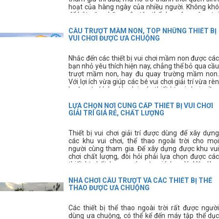
hoạt của hàng ngày của nhiều người. Không khó
để bắt gặp những sân tập thể dục công cộng tại
các thành phố, hay các khu dân cư. Ngoài các
hình thức tập thể dục thông thường thì giờ đây
CẦU TRƯỢT MẦM NON, TOP NHỮNG THIẾT BỊ
mọi người còn có thể sử dụng thêm những dụng
VUI CHƠI ĐƯỢC ƯA CHUỘNG
cụ thể thao ngoài trời để nâng cao sức
khỏe. Dụng cụ thể thao ngoài trời là lĩnh vực mà
Nhắc đến các thiết bị vui chơi mầm non được các
Thiên Trường Sport luôn luôn chú trọng hàng
bạn nhỏ yêu thích hiện nay, chẳng thể bỏ qua cầu
đầu. vì vậy, dụng cụ thể thao ngoài trời là lĩnh vực
trượt mầm non, hay đu quay trường mầm non.
mà Thiên Trường Sport luôn luôn chú trọng hàng
Với lợi ích vừa giúp các bé vui chơi giải trí vừa rèn
đầu, nhằm mang đến cho quý khách hàng những
luyện sức khỏe dẻo dai, các thiết bị vui chơi mầm
sản phẩm tốt nhất, hiện đại nhất và bền bỉ nhất.
non này được các bậc phụ huynh hết sức quan
tâm.
LỰA CHỌN NƠI CUNG CẤP THIẾT BỊ VUI CHƠI
GIẢI TRÍ GIÁ RẺ, CHẤT LƯỢNG
Thiết bị vui chơi giải trí được dùng để xây dựng
các khu vui chơi, thể thao ngoài trời cho mọi
người cùng tham gia. Để xây dựng được khu vui
chơi chất lượng, đòi hỏi phải lựa chọn được các
thiết bị chất lượng, có mức giá hợp lý. Vậy làm
cách nào để chúng ta lựa chọn được nơi cung cấp
thiết bị vui chơi chất lượng, giá rẻ đây?
NHÀ CHƠI CẦU TRƯỢT VÀ CÁC THIẾT BỊ THỂ
THAO ĐƯỢC ƯA CHUỘNG
Các thiết bị thể thao ngoài trời rất được người
dùng ưa chuộng, có thể kể đến máy tập thể dục