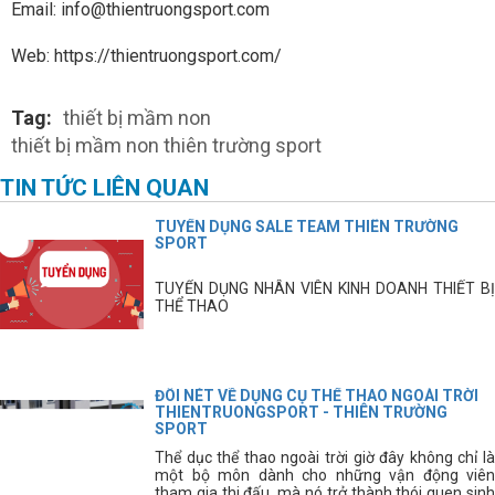
Email: info@thientruongsport.com
Web: https://thientruongsport.com/
Tag:
thiết bị mầm non
thiết bị mầm non thiên trường sport
TIN TỨC LIÊN QUAN
TUYỂN DỤNG SALE TEAM THIÊN TRƯỜNG
SPORT
TUYỂN DỤNG NHÂN VIÊN KINH DOANH THIẾT BỊ
THỂ THAO
ĐÔI NÉT VỀ DỤNG CỤ THỂ THAO NGOÀI TRỜI
THIENTRUONGSPORT - THIÊN TRƯỜNG
SPORT
Thể dục thể thao ngoài trời giờ đây không chỉ là
một bộ môn dành cho những vận động viên
tham gia thi đấu, mà nó trở thành thói quen sinh