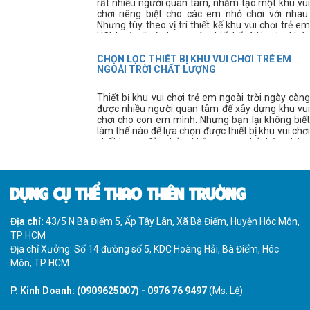
rất nhiều người quan tâm, nhằm tạo một khu vui
chơi riêng biệt cho các em nhỏ chơi với nhau.
Nhưng tùy theo vị trí thiết kế khu vui chơi trẻ em
HCM mà sẽ có phương án thiết kế và lắp đặt khác
nhau.
CHỌN LỌC THIẾT BỊ KHU VUI CHƠI TRẺ EM
NGOÀI TRỜI CHẤT LƯỢNG
Thiết bị khu vui chơi trẻ em ngoài trời ngày càng
được nhiều người quan tâm để xây dựng khu vui
chơi cho con em mình. Nhưng bạn lại không biết
làm thế nào để lựa chọn được thiết bị khu vui chơi
chất lượng đảm bảo, không mua phải hàng kém
chất lượng?
DỤNG CỤ THỂ THAO THIÊN TRƯỜNG
Địa chỉ:
43/5 N Bà Điểm 5, Ấp Tây Lân, Xã Bà Điểm, Huyện Hóc Môn,
TP HCM
Địa chỉ Xưởng: Số 14 đường số 5, KDC Hoàng Hải, Bà Điểm, Hóc
Môn, TP HCM
P. Kinh Doanh:
(0909625007)
-
0976 76 9497
(Ms. Lệ)