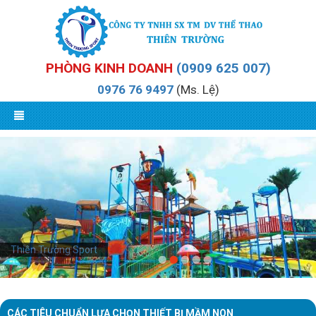
PHÒNG KINH DOANH
(0909 625 007)
0976 76 9497
(Ms. Lệ)
Thiên Trường Sport
CÁC TIÊU CHUẨN LỰA CHỌN THIẾT BỊ MẦM NON