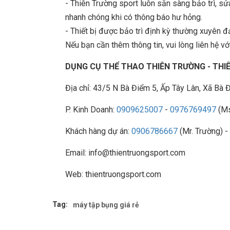
- Thiên Trường sport luôn sẵn sàng bảo trì, 
nhanh chóng khi có thông báo hư hỏng.
- Thiết bị được bảo trì định kỳ thường xuyên đ
Nếu bạn cần thêm thông tin, vui lòng liên hệ với
DỤNG CỤ THỂ THAO THIÊN TRƯỜNG - TH
Địa chỉ: 43/5 N Bà Điểm 5, Ấp Tây Lân, Xã B
P. Kinh Doanh:
0909625007
-
0976769497
(Ms
Khách hàng dự án:
0906786667
(Mr. Trường) -
Email: info@thientruongsport.com
Web: thientruongsport.com
Tag:
máy tập bụng giá rẻ