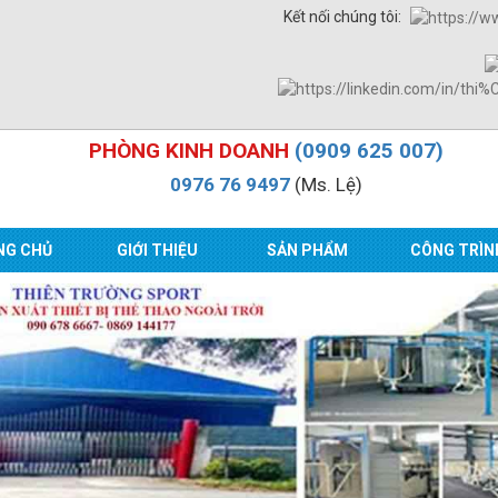
Kết nối chúng tôi:
PHÒNG KINH DOANH
(0909 625 007)
0976 76 9497
(Ms. Lệ)
NG CHỦ
GIỚI THIỆU
SẢN PHẨM
CÔNG TRÌN