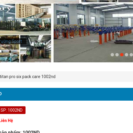
rường Sport
 titan pro six pack care 1002nd
D
 SP: 1002ND
Liên Hệ
sản phẩm: 1002ND