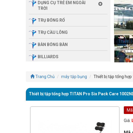
DỤNG CỤ TRẺ EM NGOÀI
TRỜI
TRỤ BÓNG RỔ
TRỤ CẦU LÔNG
Thiên T
BÀN BÓNG BÀN
BILLIARDS
THIẾT BỊ PHÒNG GYM GIA
ĐÌNH
Trang Chủ
máy tập bụng
Thiết bị tập tổng hợp
SẢN PHẨM MASSAGE
Thiết bị tập tổng hợp TITAN Pro Six Pack Care 1002N
THIẾT BỊ PHÒNG GYM MBH
FITNESS
Mã
GIÀN TẬP ĐA NĂNG
Giá:
THIẾT BỊ PHÒNG GYM
Mã 