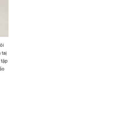
ôi
 taị
 tập
bảo