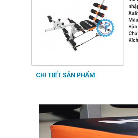
IMPULSE FITNESS
nhậ
Xuấ
THIẾT BỊ PHÒNG GYM THIÊN
TRƯỜNG
Màu
Bảo
CỎ NHÂN TẠO
Chất
Kích
CHI TIẾT SẢN PHẨM