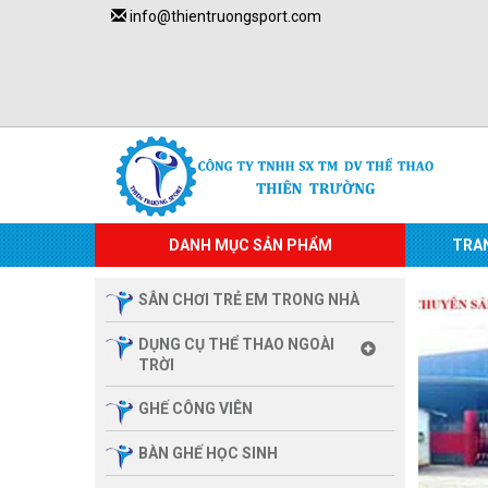
info@thientruongsport.com
DANH MỤC SẢN PHẨM
TRA
SÂN CHƠI TRẺ EM TRONG NHÀ
DỤNG CỤ THỂ THAO NGOÀI
TRỜI
GHẾ CÔNG VIÊN
BÀN GHẾ HỌC SINH