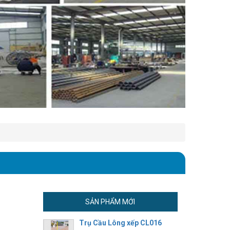
SẢN PHẨM MỚI
Trụ Cầu Lông xếp CL016