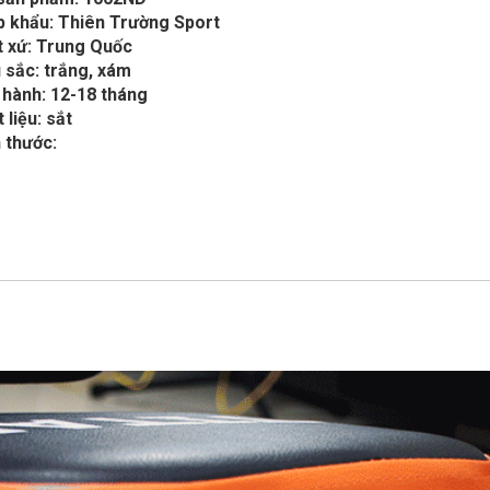
p khẩu: Thiên Trường Sport
t xứ: Trung Quốc
 sắc: trắng, xám
 hành: 12-18 tháng
 liệu: sắt
 thước: