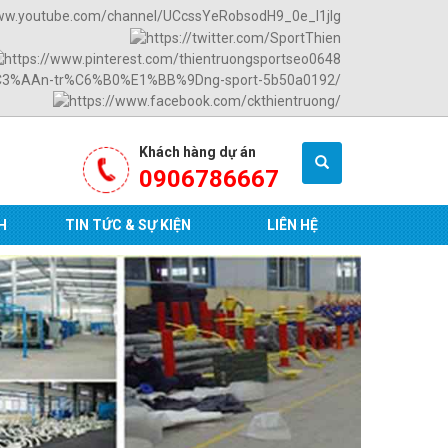
Khách hàng dự án
0906786667
H
TIN TỨC & SỰ KIỆN
LIÊN HỆ