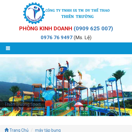
PHÒNG KINH DOANH
(0909 625 007)
0976 76 9497
(Ms. Lệ)
Thiên Trường Sport
Trang Chủ
máy tập bụng