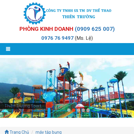
PHÒNG KINH DOANH
(0909 625 007)
0976 76 9497
(Ms. Lệ)
Thiên Trường Sport
Trang Chủ
máy tập bụng