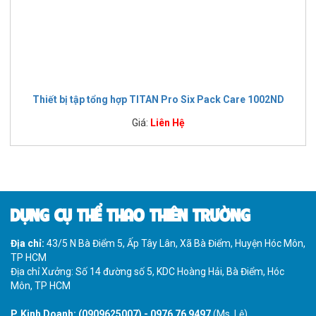
Thiết bị tập tổng hợp TITAN Pro Six Pack Care 1002ND
Giá:
Liên Hệ
DỤNG CỤ THỂ THAO THIÊN TRƯỜNG
Địa chỉ:
43/5 N Bà Điểm 5, Ấp Tây Lân, Xã Bà Điểm, Huyện Hóc Môn,
TP HCM
Địa chỉ Xưởng: Số 14 đường số 5, KDC Hoàng Hải, Bà Điểm, Hóc
Môn, TP HCM
P. Kinh Doanh:
(0909625007)
-
0976 76 9497
(Ms. Lệ)