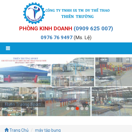
PHÒNG KINH DOANH
(0909 625 007)
0976 76 9497
(Ms. Lệ)
Thiên Trường Sport
Thiên Trường Sport
Trang Chủ
máy tập bụng