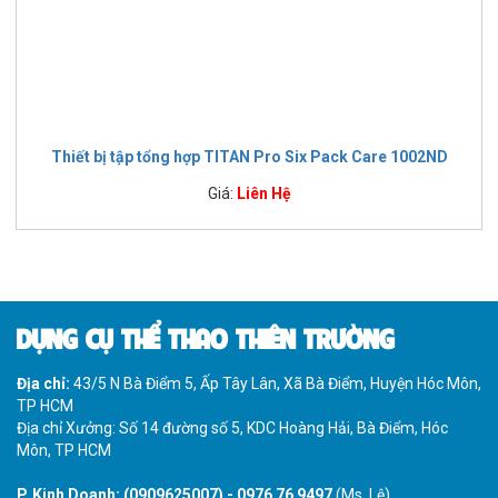
Thiết bị tập tổng hợp TITAN Pro Six Pack Care 1002ND
Giá:
Liên Hệ
DỤNG CỤ THỂ THAO THIÊN TRƯỜNG
Địa chỉ:
43/5 N Bà Điểm 5, Ấp Tây Lân, Xã Bà Điểm, Huyện Hóc Môn,
TP HCM
Địa chỉ Xưởng: Số 14 đường số 5, KDC Hoàng Hải, Bà Điểm, Hóc
Môn, TP HCM
P. Kinh Doanh:
(0909625007)
-
0976 76 9497
(Ms. Lệ)