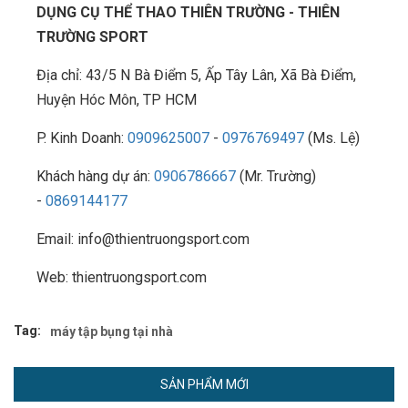
DỤNG CỤ THỂ THAO THIÊN TRƯỜNG - THIÊN
TRƯỜNG SPORT
Địa chỉ: 43/5 N Bà Điểm 5, Ấp Tây Lân, Xã Bà Điểm,
Huyện Hóc Môn, TP HCM
P. Kinh Doanh:
0909625007
-
0976769497
(Ms. Lệ)
Khách hàng dự án:
0906786667
(Mr. Trường)
-
0869144177
Email: info@thientruongsport.com
Web: thientruongsport.com
Tag:
máy tập bụng tại nhà
SẢN PHẨM MỚI