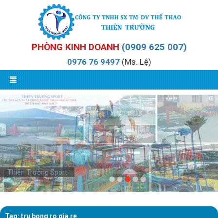
PHÒNG KINH DOANH
(0909 625 007)
0976 76 9497
(Ms. Lệ)
Thiên Trường Sport
Thiên Trường Sport
Tag: tru bong ro gia re