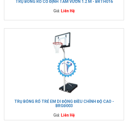
TRỤ BÓNG RỔ CỐ ĐỊNH TẦM VƯƠN 1.2 M - BRTH016
Giá:
Liên Hệ
TRỤ BÓNG RỔ TRẺ EM DI ĐỘNG ĐIỀU CHỈNH ĐỘ CAO -
BRGĐ003
Giá:
Liên Hệ