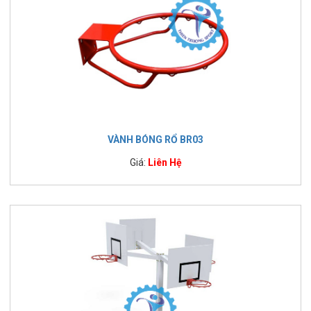
VÀNH BÓNG RỔ BR03
Giá:
Liên Hệ