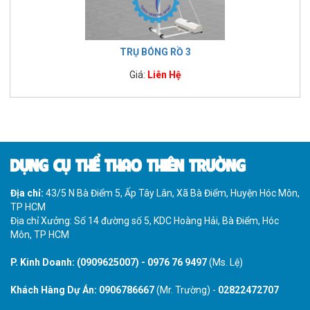
TRỤ BÓNG RỒ 3
Giá:
Liên Hệ
DỤNG CỤ THỂ THAO THIÊN TRƯỜNG
Địa chỉ:
43/5 N Bà Điểm 5, Ấp Tây Lân, Xã Bà Điểm, Huyện Hóc Môn,
TP HCM
Địa chỉ Xưởng: Số 14 đường số 5, KDC Hoàng Hải, Bà Điểm, Hóc
Môn, TP HCM
P. Kinh Doanh:
(0909625007)
-
0976 76 9497
(Ms. Lệ)
Khách Hàng Dự Án:
0906786667
(Mr. Trường) -
02822472707