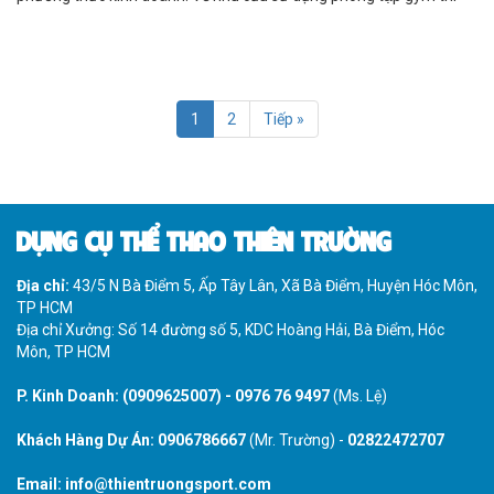
không thiếu nhưng vấn đề là làm sao để phòng gym của bạn cạnh
tranh được với các đối thủ, thu hút và giữ được khách hàng?
1
2
Tiếp »
DỤNG CỤ THỂ THAO THIÊN TRƯỜNG
Địa chỉ:
43/5 N Bà Điểm 5, Ấp Tây Lân, Xã Bà Điểm, Huyện Hóc Môn,
TP HCM
Địa chỉ Xưởng: Số 14 đường số 5, KDC Hoàng Hải, Bà Điểm, Hóc
Môn, TP HCM
P. Kinh Doanh:
(0909625007)
-
0976 76 9497
(Ms. Lệ)
Khách Hàng Dự Án:
0906786667
(Mr. Trường) -
02822472707
Email:
info@thientruongsport.com