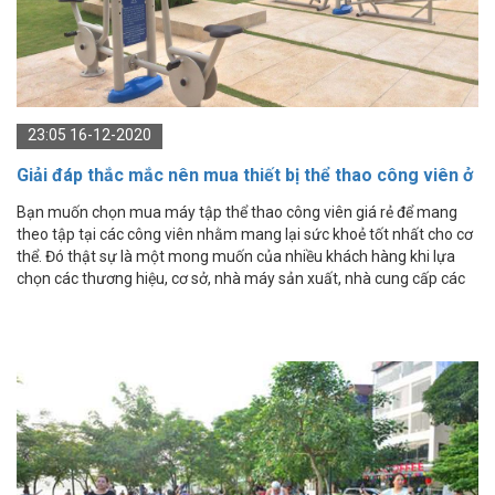
23:05 16-12-2020
Giải đáp thắc mắc nên mua thiết bị thể thao công viên ở
đâu?
Bạn muốn chọn mua máy tập thể thao công viên giá rẻ để mang
theo tập tại các công viên nhằm mang lại sức khoẻ tốt nhất cho cơ
thể. Đó thật sự là một mong muốn của nhiều khách hàng khi lựa
chọn các thương hiệu, cơ sở, nhà máy sản xuất, nhà cung cấp các
dòng sản phẩm thể thao ngoài trời để lắp đặt cho một dự án khu
vui chơi như công viên, vườn hoa hay các tòa nhà văn phòng, khu
đô thị, chung cư đến khu tập thể, trường học của mình. Vậy bạn đã
biết giá dụng cụ thể thao công viên, dụng cụ thể thao ngoài trời này
chưa?