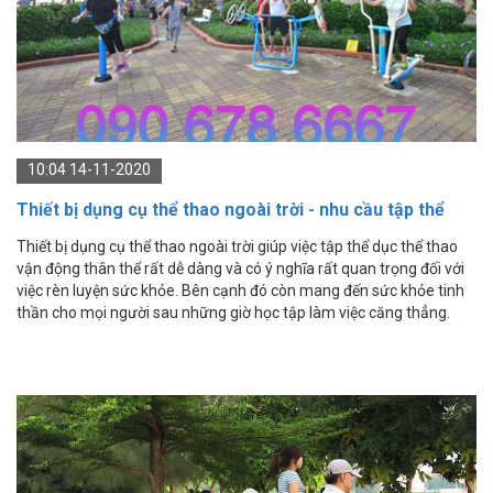
10:04 14-11-2020
Thiết bị dụng cụ thể thao ngoài trời - nhu cầu tập thể
dục cho mọi người, mọi lứa tuổi
Thiết bị dụng cụ thể thao ngoài trời giúp việc tập thể dục thể thao
vận động thân thể rất dễ dàng và có ý nghĩa rất quan trọng đối với
việc rèn luyện sức khỏe. Bên cạnh đó còn mang đến sức khỏe tinh
thần cho mọi người sau những giờ học tập làm việc căng thẳng.
Nhu cầu tập thể thao là một trong những nhu cầu thiết yếu cơ bản
của con người