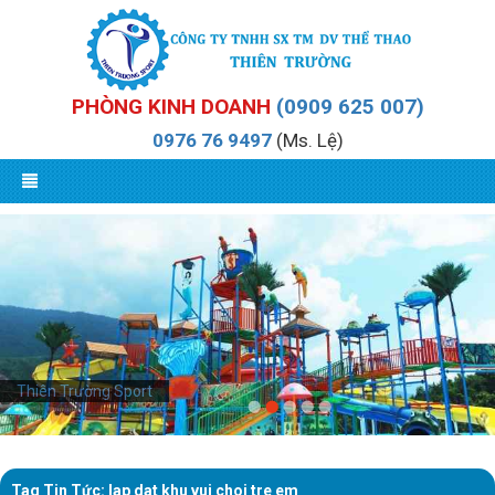
PHÒNG KINH DOANH
(0909 625 007)
0976 76 9497
(Ms. Lệ)
Thiên Trường Sport
Tag Tin Tức: lap dat khu vui choi tre em