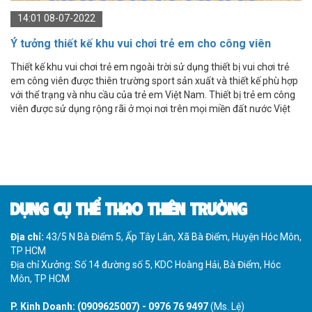
14:01 08-07-2022
Ý tưởng thiết kế khu vui chơi trẻ em cho công viên
Thiết kế khu vui chơi trẻ em ngoài trời sử dụng thiết bị vui chơi trẻ
em công viên được thiên trường sport sản xuất và thiết kế phù hợp
với thể trạng và nhu cầu của trẻ em Việt Nam. Thiết bị trẻ em công
viên được sử dụng rộng rãi ở mọi nơi trên mọi miền đất nước Việt
Nam là niềm hạnh phúc nhất của chúng tôi.
DỤNG CỤ THỂ THAO THIÊN TRƯỜNG
Địa chỉ:
43/5 N Bà Điểm 5, Ấp Tây Lân, Xã Bà Điểm, Huyện Hóc Môn,
TP HCM
Địa chỉ Xưởng: Số 14 đường số 5, KDC Hoàng Hải, Bà Điểm, Hóc
Môn, TP HCM
P. Kinh Doanh:
(0909625007)
-
0976 76 9497
(Ms. Lệ)