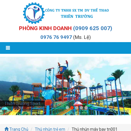
PHÒNG KINH DOANH
(0909 625 007)
0976 76 9497
(Ms. Lệ)
Thiên Trường Sport
Thiên Trường Sport
Trang Chủ
Thú nhún trẻ em
Thú nhún máy bay tn001