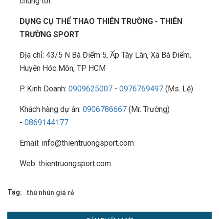
chúng tôi:
DỤNG CỤ THỂ THAO THIÊN TRƯỜNG - THIÊN
TRƯỜNG SPORT
Địa chỉ: 43/5 N Bà Điểm 5, Ấp Tây Lân, Xã Bà Điểm,
Huyện Hóc Môn, TP HCM
P. Kinh Doanh:
0909625007
-
0976769497
(Ms. Lệ)
Khách hàng dự án:
0906786667
(Mr. Trường)
-
0869144177
Email: info@thientruongsport.com
Web: thientruongsport.com
Tag:
thú nhún giá rẻ