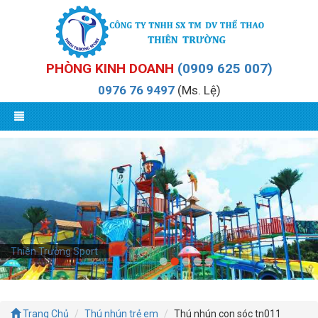
PHÒNG KINH DOANH
(0909 625 007)
0976 76 9497
(Ms. Lệ)
Thiên Trường Sport
Trang Chủ
Thú nhún trẻ em
Thú nhún con sóc tn011