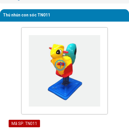
Thú nhún con sóc TN011
Mã SP: TN011