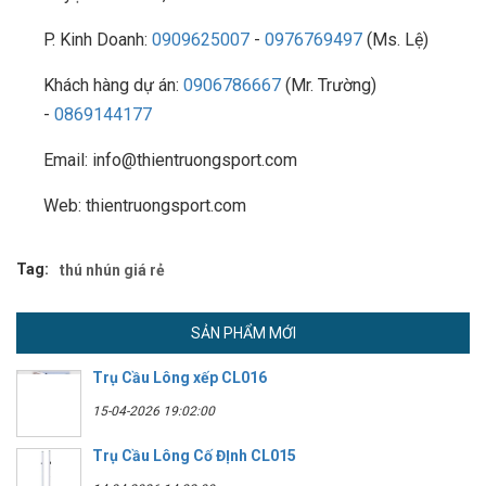
P. Kinh Doanh:
0909625007
-
0976769497
(Ms. Lệ)
Khách hàng dự án:
0906786667
(Mr. Trường)
-
0869144177
Email: info@thientruongsport.com
Web: thientruongsport.com
Tag:
thú nhún giá rẻ
SẢN PHẨM MỚI
Trụ Cầu Lông xếp CL016
15-04-2026 19:02:00
Trụ Cầu Lông Cố ĐỊnh CL015