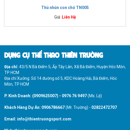
Thú nhún con chó TN005
Giá:
Liên Hệ
DỤNG CỤ THỂ THAO THIÊN TRƯỜNG
Địa chỉ:
43/5 N Bà Điểm 5, Ấp Tây Lân, Xã Bà Điểm, Huyện Hóc Môn,
TP HCM
Địa chỉ Xưởng: Số 14 đường số 5, KDC Hoàng Hải, Bà Điểm, Hóc
Môn, TP HCM
P. Kinh Doanh:
(0909625007)
-
0976 76 9497
(Ms. Lệ)
Khách Hàng Dự Án:
0906786667
(Mr. Trường) -
02822472707
Email:
info@thientruongsport.com