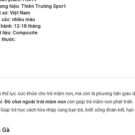
ơng hiệu: Thiên Trường Sport
 xứ: Việt Nam
 sắc: nhiều màu
 hành: 12-18 tháng
t liệu: Composite
 thước:
n thế lực sức khỏe cho trẻ mầm non, mà còn là phương tiện giáo 
rẻ.
Đồ chơi ngoài trời mầm non
còn giúp trẻ mầm non phát triến
 Giúp trẻ học cách hòa nhập cùng bạn bè, biết sống đoàn kết, hạn
n Gà