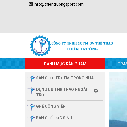
info@thientruongsport.com
DANH MỤC SẢN PHẨM
TRA
SÂN CHƠI TRẺ EM TRONG NHÀ
DỤNG CỤ THỂ THAO NGOÀI
TRỜI
GHẾ CÔNG VIÊN
BÀN GHẾ HỌC SINH