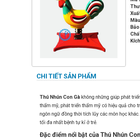
IMPULSE FITNESS
Thư
Xuất
THIẾT BỊ PHÒNG GYM THIÊN
TRƯỜNG
Màu
Bảo
CỎ NHÂN TẠO
Chấ
Kích
CHI TIẾT SẢN PHẨM
Thú Nhún Con Gà
không những giúp phát triể
thẩm mỹ, phát triển thẩm mỹ có hiệu quả cho t
ngôn ngữ đồng thời tích lũy các môn học khác.
tối đa nhất bệnh tự kỉ ở trẻ.
Đặc điểm nổi bật của Thú Nhún Co