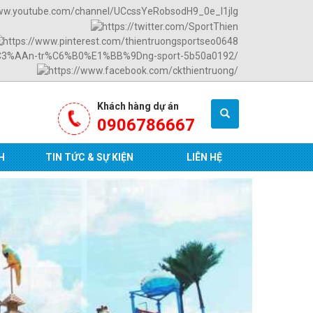
Khách hàng dự án
0906786667
H
TIN TỨC & SỰ KIỆN
LIÊN HỆ