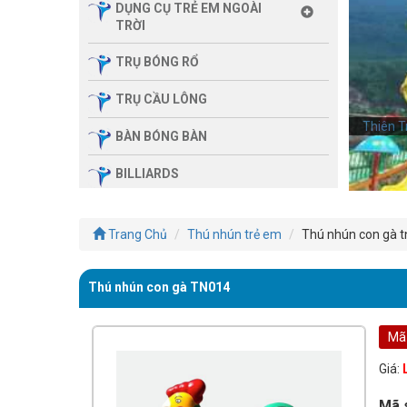
DỤNG CỤ TRẺ EM NGOÀI
TRỜI
TRỤ BÓNG RỔ
TRỤ CẦU LÔNG
Thiên T
Thiên T
BÀN BÓNG BÀN
BILLIARDS
THIẾT BỊ PHÒNG GYM GIA
ĐÌNH
Trang Chủ
Thú nhún trẻ em
Thú nhún con gà 
SẢN PHẨM MASSAGE
Thú nhún con gà TN014
THIẾT BỊ PHÒNG GYM MBH
FITNESS
Mã
GIÀN TẬP ĐA NĂNG
Giá:
THIẾT BỊ PHÒNG GYM
Mã 