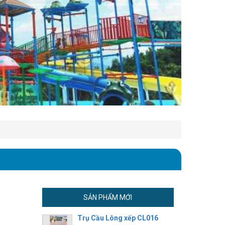
SẢN PHẨM MỚI
Trụ Cầu Lông xếp CL016