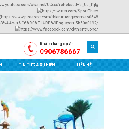
Khách hàng dự án
0906786667
H
TIN TỨC & SỰ KIỆN
LIÊN HỆ