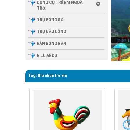
DỤNG CỤ TRẺ EM NGOÀI
TRỜI
TRỤ BÓNG RỔ
TRỤ CẦU LÔNG
Thiên T
BÀN BÓNG BÀN
BILLIARDS
THIẾT BỊ PHÒNG GYM GIA
ĐÌNH
Tag: thu nhun tre em
SẢN PHẨM MASSAGE
THIẾT BỊ PHÒNG GYM MBH
FITNESS
GIÀN TẬP ĐA NĂNG
THIẾT BỊ PHÒNG GYM