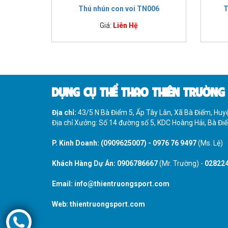
Thú nhún con voi TN006
T
Giá:
Liên Hệ
DỤNG CỤ THỂ THAO THIÊN TRƯỜNG
Địa chỉ:
43/5 N Bà Điểm 5, Ấp Tây Lân, Xã Bà Điểm, Hu
Địa chỉ Xưởng: Số 14 đường số 5, KDC Hoàng Hải, Bà Đ
P. Kinh Doanh:
(0909625007)
-
0976 76 9497
(Ms. Lệ)
Khách Hàng Dự Án:
0906786667
(Mr. Trường) -
02822
Email:
info@thientruongsport.com
Web:
thientruongsport.com