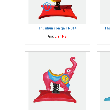
IMPULSE FITNESS
THIẾT BỊ PHÒNG GYM THIÊN
TRƯỜNG
CỎ NHÂN TẠO
Thú nhún con gà TN014
Thú
Giá:
Liên Hệ