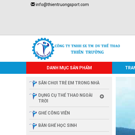
info@thientruongsport.com
DANH MỤC SẢN PHẨM
TRA
SÂN CHƠI TRẺ EM TRONG NHÀ
DỤNG CỤ THỂ THAO NGOÀI
TRỜI
GHẾ CÔNG VIÊN
BÀN GHẾ HỌC SINH