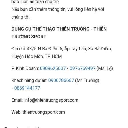
bảo luôn an toàn cho trẻ.
Nếu bạn cần thêm thông tin, vui lòng liên hệ với
chúng tôi:
DỤNG CỤ THỂ THAO THIÊN TRƯỜNG - THIÊN
TRƯỜNG SPORT
Địa chỉ: 43/5 N Bà Điểm 5, Ấp Tây Lân, Xã Bà Điểm,
Huyện Hóc Môn, TP HCM
P. Kinh Doanh:
0909625007
-
0976769497
(Ms. Lệ)
Khách hàng dự án:
0906786667
(Mr. Trường)
-
0869144177
Email: info@thientruongsport.com
Web: thientruongsport.com