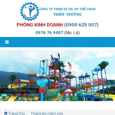
PHÒNG KINH DOANH
(0909 625 007)
0976 76 9497
(Ms. Lệ)
Thiên Trường Sport
Trang Chủ
Thang leo mầm non