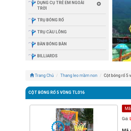
DỤNG CỤ TRẺ EM NGOÀI
TRỜI
TRỤ BÓNG RỔ
TRỤ CẦU LÔNG
Thiên T
Thiên T
BÀN BÓNG BÀN
BILLIARDS
THIẾT BỊ PHÒNG GYM GIA
ĐÌNH
Trang Chủ
Thang leo mầm non
Cột bóng rổ 5 
SẢN PHẨM MASSAGE
CỘT BÓNG RỔ 5 VÒNG TL016
THIẾT BỊ PHÒNG GYM MBH
FITNESS
Mã
GIÀN TẬP ĐA NĂNG
Giá:
THIẾT BỊ PHÒNG GYM
Mã 