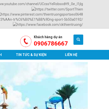
Khách hàng dự án
0906786667
H
TIN TỨC & SỰ KIỆN
LIÊN HỆ