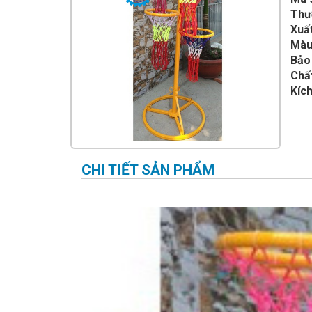
IMPULSE FITNESS
Thư
Xuất
THIẾT BỊ PHÒNG GYM THIÊN
TRƯỜNG
Màu
Bảo
CỎ NHÂN TẠO
Chất
Kích
CHI TIẾT SẢN PHẨM