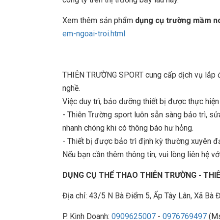
Xem thêm sản phẩm
dụng cụ trường mầm n
em-ngoai-troi.html
THIÊN TRƯỜNG SPORT cung cấp dịch vụ lắp đặt
nghề.
Việc duy trì, bảo dưỡng thiết bị được thực hiệ
- Thiên Trường sport luôn sẵn sàng bảo trì, 
nhanh chóng khi có thông báo hư hỏng.
- Thiết bị được bảo trì định kỳ thường xuyên đ
Nếu bạn cần thêm thông tin, vui lòng liên hệ với
DỤNG CỤ THỂ THAO THIÊN TRƯỜNG - TH
Địa chỉ: 43/5 N Bà Điểm 5, Ấp Tây Lân, Xã B
P. Kinh Doanh:
0909625007
-
0976769497
(Ms