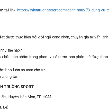
on
tại link:
https://thientruongsport.com/danh-muc/73-dung-cu-t
 được thực hiện bởi đội ngũ công nhân, chuyên gia tư vấn lành
n như thế nào?
sửa chữa sản phẩm trong phạm vi cả nước, sản phẩm sẽ được bảo t
ảm bảo luôn an toàn cho trẻ.
 chúng tôi:
IÊN TRƯỜNG SPORT
à Điểm, Huyện Hóc Môn, TP HCM
. Lệ)