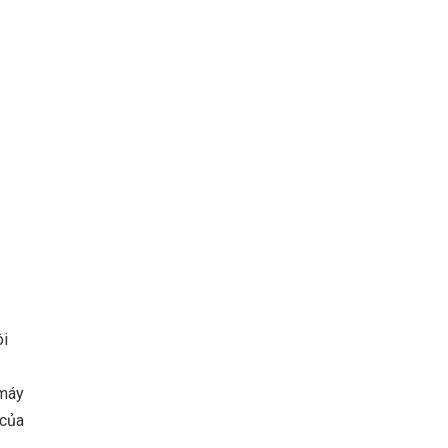
ôi
 máy
 của