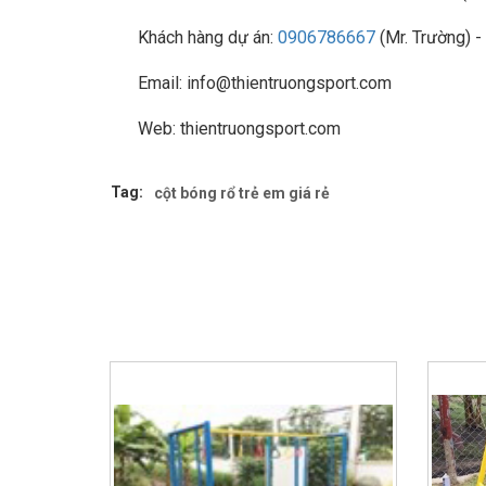
Khách hàng dự án:
0906786667
(Mr. Trường) -
Email: info@thientruongsport.com
Web: thientruongsport.com
Tag:
cột bóng rổ trẻ em giá rẻ