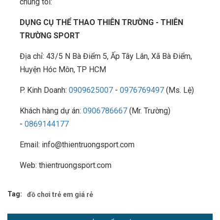
chúng tôi:
DỤNG CỤ THỂ THAO THIÊN TRƯỜNG - THIÊN
TRƯỜNG SPORT
Địa chỉ: 43/5 N Bà Điểm 5, Ấp Tây Lân, Xã Bà Điểm,
Huyện Hóc Môn, TP HCM
P. Kinh Doanh:
0909625007
-
0976769497
(Ms. Lệ)
Khách hàng dự án:
0906786667
(Mr. Trường)
-
0869144177
Email: info@thientruongsport.com
Web: thientruongsport.com
Tag:
đồ chơi trẻ em giá rẻ