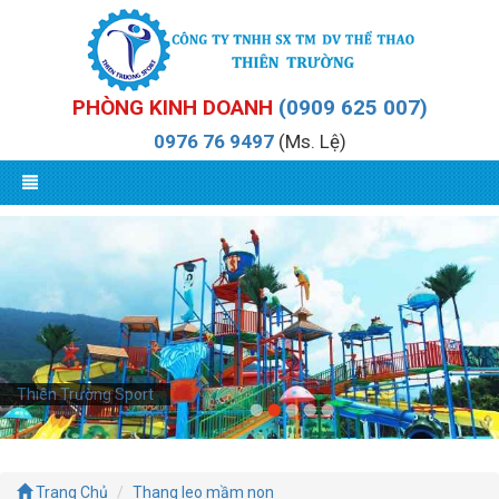
PHÒNG KINH DOANH
(0909 625 007)
0976 76 9497
(Ms. Lệ)
Thiên Trường Sport
Trang Chủ
Thang leo mầm non