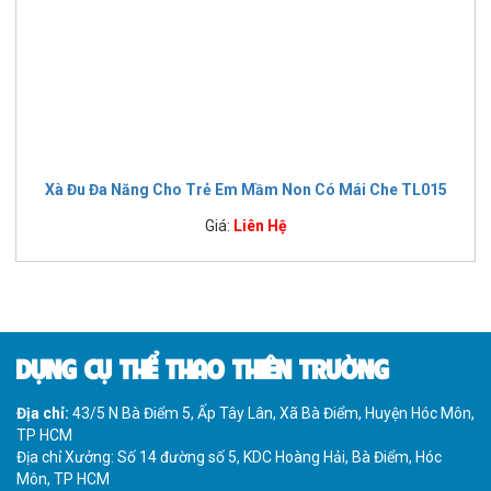
Xà Đu Đa Năng Cho Trẻ Em Mầm Non Có Mái Che TL015
Giá:
Liên Hệ
DỤNG CỤ THỂ THAO THIÊN TRƯỜNG
Địa chỉ:
43/5 N Bà Điểm 5, Ấp Tây Lân, Xã Bà Điểm, Huyện Hóc Môn,
TP HCM
Địa chỉ Xưởng: Số 14 đường số 5, KDC Hoàng Hải, Bà Điểm, Hóc
Môn, TP HCM