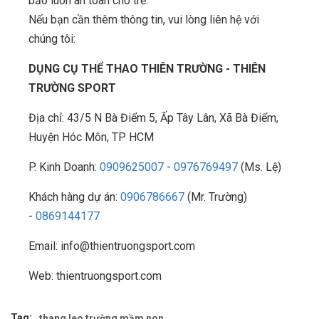
bảo luôn an toàn cho trẻ.
Nếu bạn cần thêm thông tin, vui lòng liên hệ với
chúng tôi:
DỤNG CỤ THỂ THAO THIÊN TRƯỜNG - THIÊN
TRƯỜNG SPORT
Địa chỉ: 43/5 N Bà Điểm 5, Ấp Tây Lân, Xã Bà Điểm,
Huyện Hóc Môn, TP HCM
P. Kinh Doanh:
0909625007
-
0976769497
(Ms. Lệ)
Khách hàng dự án:
0906786667
(Mr. Trường)
-
0869144177
Email: info@thientruongsport.com
Web: thientruongsport.com
Tag:
thang leo trường mầm non