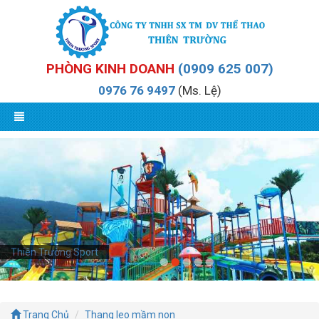
PHÒNG KINH DOANH
(0909 625 007)
0976 76 9497
(Ms. Lệ)
Thiên Trường Sport
Trang Chủ
Thang leo mầm non