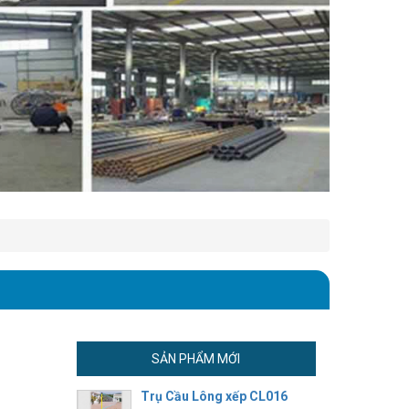
SẢN PHẨM MỚI
Trụ Cầu Lông xếp CL016