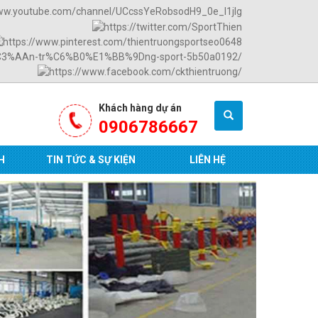
Khách hàng dự án
0906786667
H
TIN TỨC & SỰ KIỆN
LIÊN HỆ