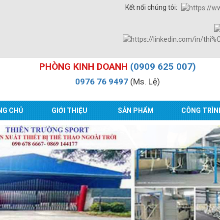
Kết nối chúng tôi:
PHÒNG KINH DOANH
(0909 625 007)
0976 76 9497
(Ms. Lệ)
NG CHỦ
GIỚI THIỆU
SẢN PHẨM
CÔNG TRÌN