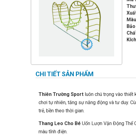
IMPULSE FITNESS
Thư
Xuất
THIẾT BỊ PHÒNG GYM THIÊN
TRƯỜNG
Màu
Bảo
CỎ NHÂN TẠO
Chất
Kích
CHI TIẾT SẢN PHẨM
Thiên Trường Sport
luôn chú trọng vào thiết 
chơi tự nhiên, tăng sự năng động và tư duy. C
trẻ, bền theo thời gian.
Thang Leo Cho Bé
Uốn Lượn Vận Động Thể 
màu tĩnh điện.