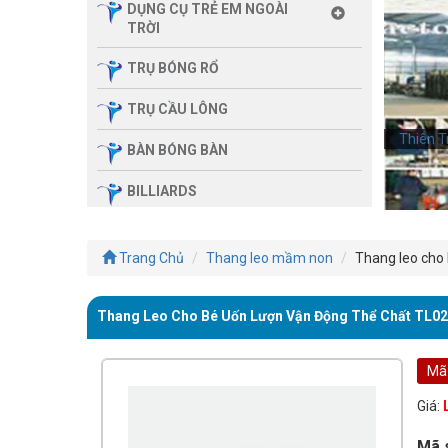
DỤNG CỤ TRẺ EM NGOÀI
TRỜI
TRỤ BÓNG RỔ
TRỤ CẦU LÔNG
Thiên T
Thiên T
BÀN BÓNG BÀN
BILLIARDS
THIẾT BỊ PHÒNG GYM GIA
ĐÌNH
Trang Chủ
Thang leo mầm non
Thang leo cho 
SẢN PHẨM MASSAGE
Thang Leo Cho Bé Uốn Lượn Vận Động Thể Chất TL0
THIẾT BỊ PHÒNG GYM MBH
FITNESS
Mã
GIÀN TẬP ĐA NĂNG
Giá:
THIẾT BỊ PHÒNG GYM
Mã 