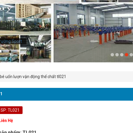
rường Sport
rường Sport
bé uốn lượn vận động thể chất tl021
21
 SP: TL021
Liên Hệ
sản phẩm: TL021