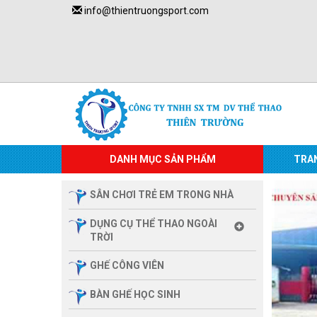
info@thientruongsport.com
DANH MỤC SẢN PHẨM
TRA
SÂN CHƠI TRẺ EM TRONG NHÀ
DỤNG CỤ THỂ THAO NGOÀI
TRỜI
GHẾ CÔNG VIÊN
BÀN GHẾ HỌC SINH