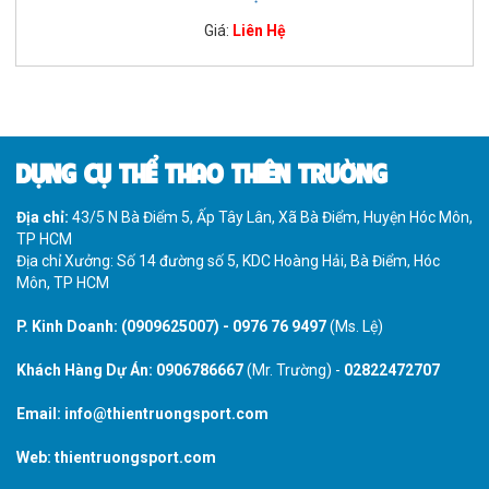
Giá:
Liên Hệ
DỤNG CỤ THỂ THAO THIÊN TRƯỜNG
Địa chỉ:
43/5 N Bà Điểm 5, Ấp Tây Lân, Xã Bà Điểm, Huyện Hóc Môn,
TP HCM
Địa chỉ Xưởng: Số 14 đường số 5, KDC Hoàng Hải, Bà Điểm, Hóc
Môn, TP HCM
P. Kinh Doanh:
(0909625007)
-
0976 76 9497
(Ms. Lệ)
Khách Hàng Dự Án:
0906786667
(Mr. Trường) -
02822472707
Email:
info@thientruongsport.com
Web:
thientruongsport.com