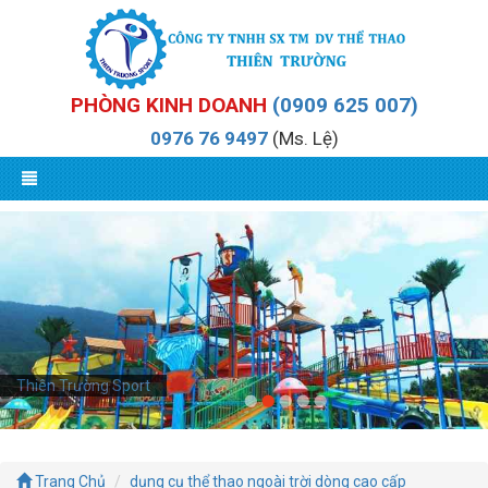
PHÒNG KINH DOANH
(0909 625 007)
0976 76 9497
(Ms. Lệ)
Thiên Trường Sport
Trang Chủ
dụng cụ thể thao ngoài trời dòng cao cấp