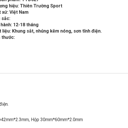
ơng hiệu: Thiên Trường Sport
 xứ: Việt Nam
 sắc:
 hành: 12-18 tháng
 liệu: Khung sắt, nhúng kẽm nóng, sơn tĩnh điện.
 thước:
điện.
 Ф42mm*2.3mm, Hộp 30mm*60mm*2.0mm