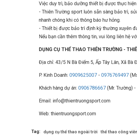
Việc duy trì, bảo dưỡng thiết bị được thực hiệ
- Thiên Trường sport luôn sẵn sàng bảo trì, 
nhanh chóng khi có thông báo hư hỏng.
- Thiết bị được bảo trì định kỳ thường xuyên đ
Nếu bạn cần thêm thông tin, vui lòng liên hệ với
DỤNG CỤ THỂ THAO THIÊN TRƯỜNG - TH
Địa chỉ: 43/5 N Bà Điểm 5, Ấp Tây Lân, Xã B
P. Kinh Doanh:
0909625007
-
0976769497
(Ms
Khách hàng dự án:
0906786667
(Mr. Trường) -
Email: info@thientruongsport.com
Web: thientruongsport.com
Tag:
dụng cụ thể thao ngoài trời
thể thao công viê