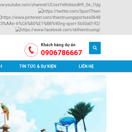
Khách hàng dự án
0906786667
H
TIN TỨC & SỰ KIỆN
LIÊN HỆ