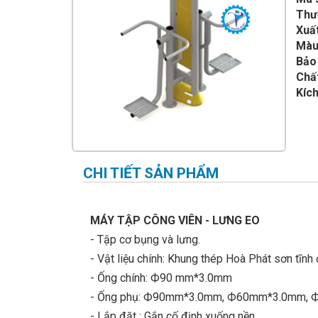
IMPULSE FITNESS
Thư
Xuất
THIẾT BỊ PHÒNG GYM THIÊN
TRƯỜNG
Màu
Bảo
CỎ NHÂN TẠO
Chất
Kích
CHI TIẾT SẢN PHẨM
MÁY TẬP CÔNG VIÊN - LƯNG EO
- Tập cơ bụng và lưng.
- Vật liệu chính: Khung thép Hoà Phát sơn tĩnh 
- Ống chính: Ф90 mm*3.0mm
- Ống phụ: Ф90mm*3.0mm, Ф60mm*3.0mm,
- Lắp đặt : Gắn cố định xuống nền.