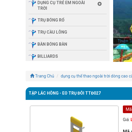
DỤNG CỤ TRẺ EM NGOÀI
TRỜI
TRỤ BÓNG RỔ
TRỤ CẦU LÔNG
Thiên T
Thiên T
BÀN BÓNG BÀN
BILLIARDS
THIẾT BỊ PHÒNG GYM GIA
ĐÌNH
Trang Chủ
dụng cụ thể thao ngoài trời dòng cao c
SẢN PHẨM MASSAGE
TẬP LẮC HÔNG - EO TRỤ ĐÔI TTĐ027
THIẾT BỊ PHÒNG GYM MBH
FITNESS
Mã
GIÀN TẬP ĐA NĂNG
Giá:
THIẾT BỊ PHÒNG GYM
Mã 