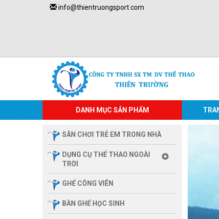
info@thientruongsport.com
DANH MỤC SẢN PHẨM
TRA
SÂN CHƠI TRẺ EM TRONG NHÀ
DỤNG CỤ THỂ THAO NGOÀI
TRỜI
GHẾ CÔNG VIÊN
BÀN GHẾ HỌC SINH