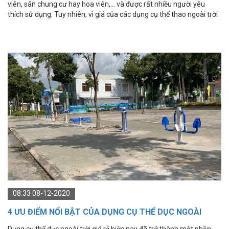
viên, sân chung cư hay hoa viên,... và được rất nhiều người yêu
thích sử dụng. Tuy nhiên, vì giá của các dụng cụ thể thao ngoài trời
quá khác nhau khiến cho nhiều người băn khoăn không biết yếu tố
nào sẽ ảnh hưởng đến giá dụng cụ thể thao ngoài trời?
08:33 08-12-2020
4 ƯU ĐIỂM NỔI BẬT CỦA DỤNG CỤ THỂ DỤC NGOÀI
TRỜI GIÁ RẺ
Dụng cụ thể dục ngoài trời giá rẻ hiện nay đã trở thành một phần