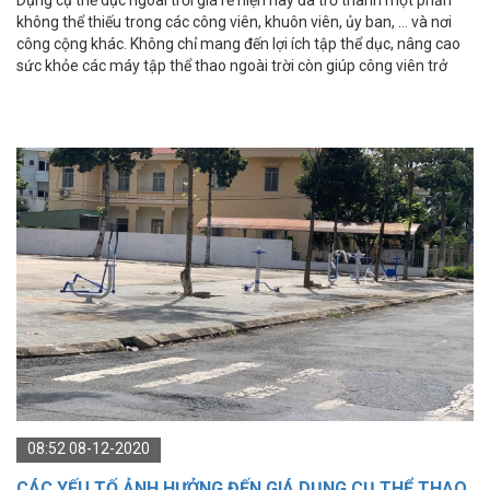
không thể thiếu trong các công viên, khuôn viên, ủy ban, … và nơi
công cộng khác. Không chỉ mang đến lợi ích tập thể dục, nâng cao
sức khỏe các máy tập thể thao ngoài trời còn giúp công viên trở
nên sống động, lành mạnh hơn.
08:52 08-12-2020
CÁC YẾU TỐ ẢNH HƯỞNG ĐẾN GIÁ DỤNG CỤ THỂ THAO