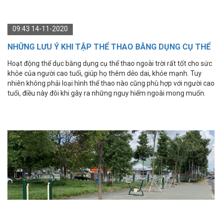
09:43 14-11-2020
NHỮNG LƯU Ý KHI TẬP THỂ THAO BẰNG DỤNG CỤ THỂ
THAO NGOÀI TRỜI ĐỐI VỚI NGƯỜI CAO TUỔI
​​​​​​​Hoạt động thể dục bằng dụng cụ thể thao ngoài trời rất tốt cho sức
khỏe của người cao tuổi, giúp họ thêm dẻo dai, khỏe mạnh. Tuy
nhiên không phải loại hình thể thao nào cũng phù hợp với người cao
tuổi, điều này đôi khi gây ra những nguy hiểm ngoài mong muốn.