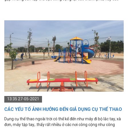
khu dân cư. Ngoài các hình thức tập thể dục thông thường thì giờ
đây mọi người còn có thể sử dụng thêm những dụng cụ thể thao
ngoài trời để nâng cao sức khỏe. Dụng cụ thể thao ngoài trời là lĩnh
vực mà Thiên Trường Sport luôn luôn chú trọng hàng đầu. vì vậy,
dụng cụ thể thao ngoài trời là lĩnh vực mà Thiên Trường Sport luôn
luôn chú trọng hàng đầu, nhằm mang đến cho quý khách hàng
những sản phẩm tốt nhất, hiện đại nhất và bền bỉ nhất.
13:35 27-05-2021
CÁC YẾU TỐ ẢNH HƯỞNG ĐẾN GIÁ DỤNG CỤ THỂ THAO
NGOÀI TRỜI
Dụng cụ thể thao ngoài trời có thể kể đến như máy đi bộ lắc tay, xà
đơn, máy tập tay,..thấy rất nhiều ở các nơi công cộng như công