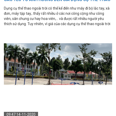
NGOÀI TRỜI
Dụng cụ thể thao ngoài trời có thể kể đến như máy đi bộ lắc tay, xà
đơn, máy tập tay,..thấy rất nhiều ở các nơi công cộng như công
viên, sân chung cư hay hoa viên,... và được rất nhiều người yêu
thích sử dụng. Tuy nhiên, vì giá của các dụng cụ thể thao ngoài trời
quá khác nhau khiến cho nhiều người băn khoăn không biết yếu tố
nào sẽ ảnh hưởng đến giá dụng cụ thể thao ngoài trời?
09:47 14-11-2020