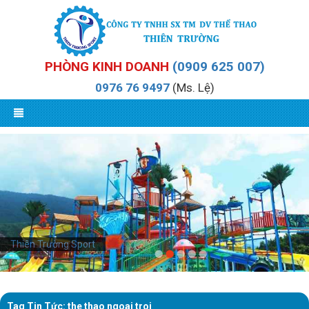
PHÒNG KINH DOANH
(0909 625 007)
0976 76 9497
(Ms. Lệ)
Thiên Trường Sport
Tag Tin Tức: the thao ngoai troi