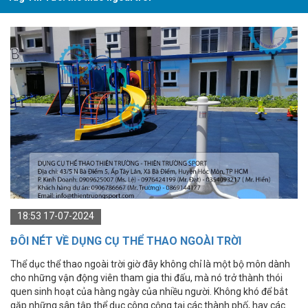
18:53 17-07-2024
ĐÔI NÉT VỀ DỤNG CỤ THỂ THAO NGOÀI TRỜI
THIENTRUONGSPORT - THIÊN TRƯỜNG SPORT
Thể dục thể thao ngoài trời giờ đây không chỉ là một bộ môn dành
cho những vận động viên tham gia thi đấu, mà nó trở thành thói
quen sinh hoạt của hàng ngày của nhiều người. Không khó để bắt
gặp những sân tập thể dục công cộng tại các thành phố, hay các