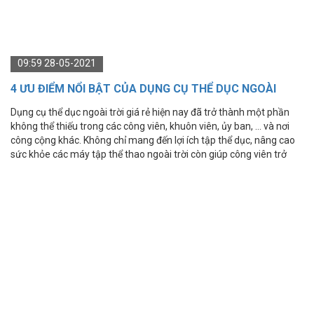
09:59 28-05-2021
4 ƯU ĐIỂM NỔI BẬT CỦA DỤNG CỤ THỂ DỤC NGOÀI
TRỜI GIÁ RẺ
​​​​​​​Dụng cụ thể dục ngoài trời giá rẻ hiện nay đã trở thành một phần
không thể thiếu trong các công viên, khuôn viên, ủy ban, … và nơi
công cộng khác. Không chỉ mang đến lợi ích tập thể dục, nâng cao
sức khỏe các máy tập thể thao ngoài trời còn giúp công viên trở
nên sống động, lành mạnh hơn.