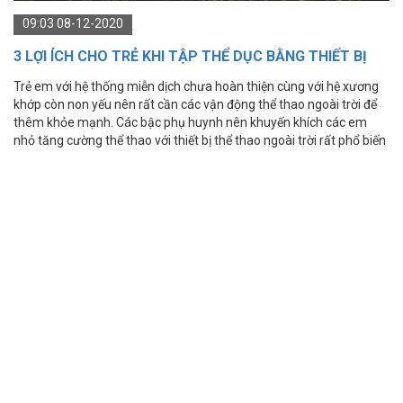
09:03 08-12-2020
3 LỢI ÍCH CHO TRẺ KHI TẬP THỂ DỤC BẰNG THIẾT BỊ
THỂ THAO NGOÀI TRỜI
Trẻ em với hệ thống miễn dịch chưa hoàn thiện cùng với hệ xương
khớp còn non yếu nên rất cần các vận động thể thao ngoài trời để
thêm khỏe mạnh. Các bậc phụ huynh nên khuyến khích các em
nhỏ tăng cường thể thao với thiết bị thể thao ngoài trời rất phổ biến
hiện nay.