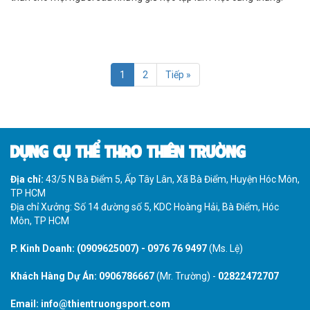
Nhu cầu tập thể thao là một trong những nhu cầu thiết yếu cơ bản
của con người
1
2
Tiếp »
DỤNG CỤ THỂ THAO THIÊN TRƯỜNG
Địa chỉ:
43/5 N Bà Điểm 5, Ấp Tây Lân, Xã Bà Điểm, Huyện Hóc Môn,
TP HCM
Địa chỉ Xưởng: Số 14 đường số 5, KDC Hoàng Hải, Bà Điểm, Hóc
Môn, TP HCM
P. Kinh Doanh:
(0909625007)
-
0976 76 9497
(Ms. Lệ)
Khách Hàng Dự Án:
0906786667
(Mr. Trường) -
02822472707
Email:
info@thientruongsport.com