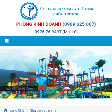
PHÒNG KINH DOANH
(0909 625 007)
0976 76 9497
(Ms. Lệ)
Thiên Trường Sport
Trang Chủ
Nhà banh trẻ em