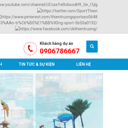
Khách hàng dự án
0906786667
H
TIN TỨC & SỰ KIỆN
LIÊN HỆ