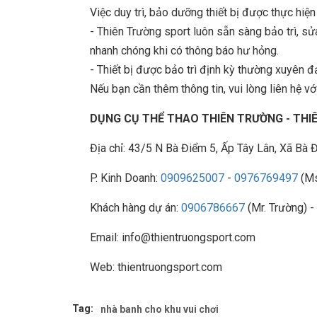
Việc duy trì, bảo dưỡng thiết bị được thực hiệ
- Thiên Trường sport luôn sẵn sàng bảo trì, 
nhanh chóng khi có thông báo hư hỏng.
- Thiết bị được bảo trì định kỳ thường xuyên đ
Nếu bạn cần thêm thông tin, vui lòng liên hệ với
DỤNG CỤ THỂ THAO THIÊN TRƯỜNG - TH
Địa chỉ: 43/5 N Bà Điểm 5, Ấp Tây Lân, Xã B
P. Kinh Doanh:
0909625007
-
0976769497
(Ms
Khách hàng dự án:
0906786667
(Mr. Trường) -
Email: info@thientruongsport.com
Web: thientruongsport.com
Tag:
nhà banh cho khu vui chơi