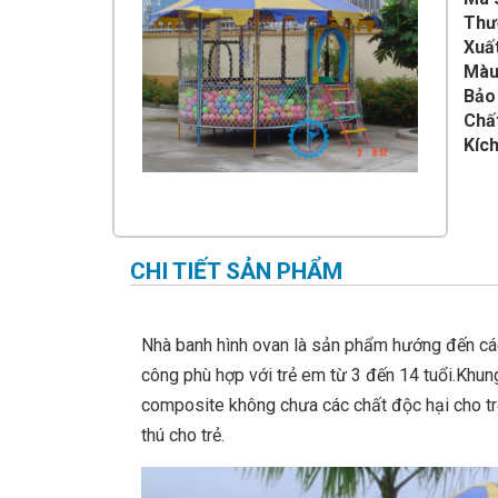
IMPULSE FITNESS
Thư
Xuất
THIẾT BỊ PHÒNG GYM THIÊN
TRƯỜNG
Màu
Bảo
CỎ NHÂN TẠO
Chấ
Kích
CHI TIẾT SẢN PHẨM
Nhà banh hình ovan là sản phẩm hướng đến các k
công phù hợp với trẻ em từ 3 đến 14 tuổi.Khung
composite không chưa các chất độc hại cho trẻ
thú cho trẻ.