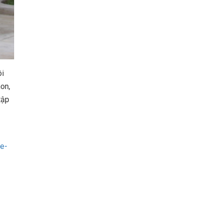
ôi
non,
tập
re-