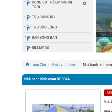
DỤNG CỤ TRẺ EM NGOÀI
TRỜI
TRỤ BÓNG RỔ
TRỤ CẦU LÔNG
Thiên T
Thiên T
BÀN BÓNG BÀN
BILLIARDS
THIẾT BỊ PHÒNG GYM GIA
ĐÌNH
Trang Chủ
Nhà banh trẻ em
Nhà banh hình ov
SẢN PHẨM MASSAGE
Nhà banh hình ovan NB004A
THIẾT BỊ PHÒNG GYM MBH
FITNESS
Mã
GIÀN TẬP ĐA NĂNG
Giá:
THIẾT BỊ PHÒNG GYM
Mã 