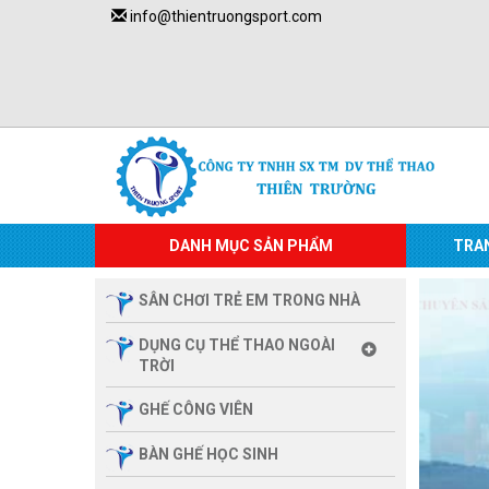
info@thientruongsport.com
DANH MỤC SẢN PHẨM
TRA
SÂN CHƠI TRẺ EM TRONG NHÀ
DỤNG CỤ THỂ THAO NGOÀI
TRỜI
GHẾ CÔNG VIÊN
BÀN GHẾ HỌC SINH