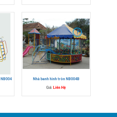
ỏ NB004
Nhà banh hình tròn NB004B
Giá:
Liên Hệ