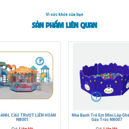
Vì sức khỏe của bạn
SẢN PHẨM LIÊN QUAN
BANH, CẦU TRƯỢT LIÊN HOÀN
Nhà Banh Trẻ Em Mini Lắp Gh
NB001
Gấu Trúc NB007
Giá:
Liên Hệ
Giá:
Liên Hệ