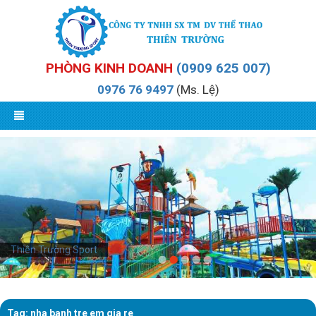
PHÒNG KINH DOANH
(0909 625 007)
0976 76 9497
(Ms. Lệ)
Thiên Trường Sport
Tag: nha banh tre em gia re