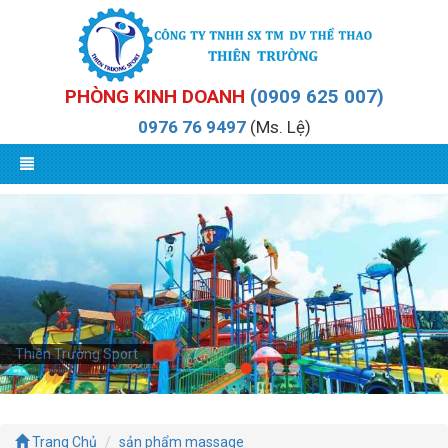
PHÒNG KINH DOANH
(0909 625 007)
0976 76 9497
(Ms. Lệ)
Thiên Trường Sport
Trang Chủ
sản phẩm massage