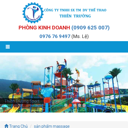
PHÒNG KINH DOANH
(0909 625 007)
0976 76 9497
(Ms. Lệ)
Thiên Trường Sport
Trang Chủ
sản phẩm massage