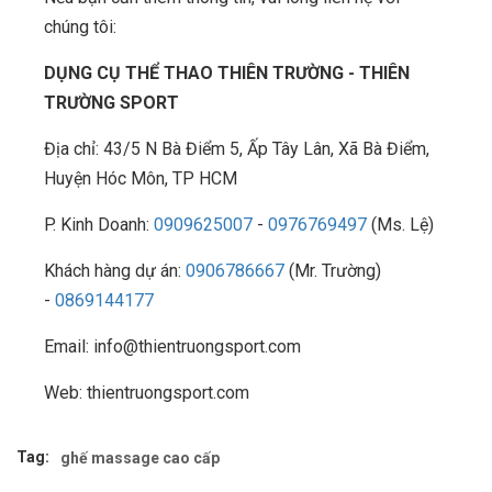
chúng tôi:
DỤNG CỤ THỂ THAO THIÊN TRƯỜNG - THIÊN
TRƯỜNG SPORT
Địa chỉ: 43/5 N Bà Điểm 5, Ấp Tây Lân, Xã Bà Điểm,
Huyện Hóc Môn, TP HCM
P. Kinh Doanh:
0909625007
-
0976769497
(Ms. Lệ)
Khách hàng dự án:
0906786667
(Mr. Trường)
-
0869144177
Email: info@thientruongsport.com
Web: thientruongsport.com
Tag:
ghế massage cao cấp