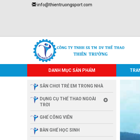
info@thientruongsport.com
DANH MỤC SẢN PHẨM
TRA
SÂN CHƠI TRẺ EM TRONG NHÀ
DỤNG CỤ THỂ THAO NGOÀI
TRỜI
GHẾ CÔNG VIÊN
BÀN GHẾ HỌC SINH