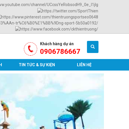
Khách hàng dự án
0906786667
H
TIN TỨC & SỰ KIỆN
LIÊN HỆ