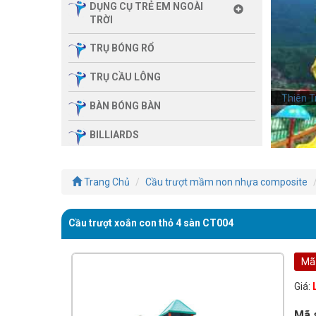
DỤNG CỤ TRẺ EM NGOÀI
TRỜI
TRỤ BÓNG RỔ
TRỤ CẦU LÔNG
Thiên T
Thiên T
BÀN BÓNG BÀN
BILLIARDS
THIẾT BỊ PHÒNG GYM GIA
ĐÌNH
Trang Chủ
Cầu trượt mầm non nhựa composite
SẢN PHẨM MASSAGE
Cầu trượt xoắn con thỏ 4 sàn CT004
THIẾT BỊ PHÒNG GYM MBH
FITNESS
Mã
GIÀN TẬP ĐA NĂNG
Giá:
THIẾT BỊ PHÒNG GYM
Mã 