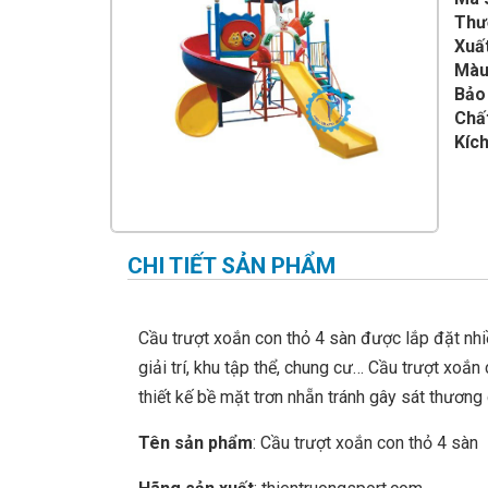
IMPULSE FITNESS
Thư
Xuất
THIẾT BỊ PHÒNG GYM THIÊN
TRƯỜNG
Màu
Bảo
CỎ NHÂN TẠO
Chấ
Kích
CHI TIẾT SẢN PHẨM
Cầu trượt xoắn con thỏ 4 sàn được lắp đặt nhiề
giải trí, khu tập thể, chung cư… Cầu trượt xoắn
thiết kế bề mặt trơn nhẵn tránh gây sát thương
Tên sản phẩm
: Cầu trượt xoắn con thỏ 4 sàn