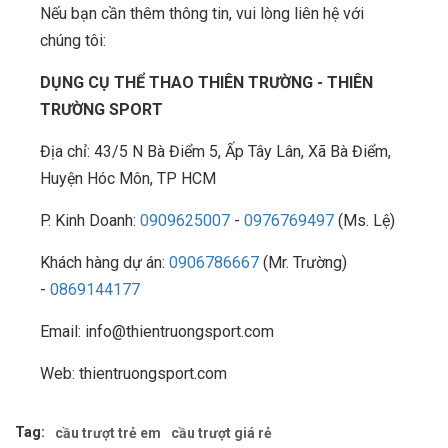
Nếu bạn cần thêm thông tin, vui lòng liên hệ với
chúng tôi:
DỤNG CỤ THỂ THAO THIÊN TRƯỜNG - THIÊN
TRƯỜNG SPORT
Địa chỉ: 43/5 N Bà Điểm 5, Ấp Tây Lân, Xã Bà Điểm,
Huyện Hóc Môn, TP HCM
P. Kinh Doanh:
0909625007
-
0976769497
(Ms. Lệ)
Khách hàng dự án:
0906786667
(Mr. Trường)
-
0869144177
Email: info@thientruongsport.com
Web: thientruongsport.com
Tag:
cầu trượt trẻ em
cầu trượt giá rẻ