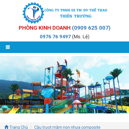
PHÒNG KINH DOANH
(0909 625 007)
0976 76 9497
(Ms. Lệ)
Thiên Trường Sport
Trang Chủ
Cầu trượt mầm non nhựa composite