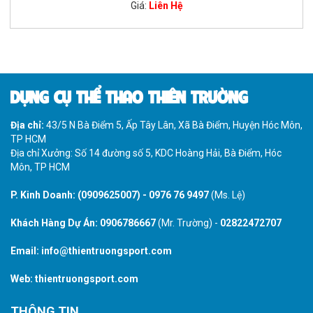
Giá:
Liên Hệ
DỤNG CỤ THỂ THAO THIÊN TRƯỜNG
Địa chỉ:
43/5 N Bà Điểm 5, Ấp Tây Lân, Xã Bà Điểm, Huyện Hóc Môn,
TP HCM
Địa chỉ Xưởng: Số 14 đường số 5, KDC Hoàng Hải, Bà Điểm, Hóc
Môn, TP HCM
P. Kinh Doanh:
(0909625007)
-
0976 76 9497
(Ms. Lệ)
Khách Hàng Dự Án:
0906786667
(Mr. Trường) -
02822472707
Email:
info@thientruongsport.com
Web:
thientruongsport.com
THÔNG TIN