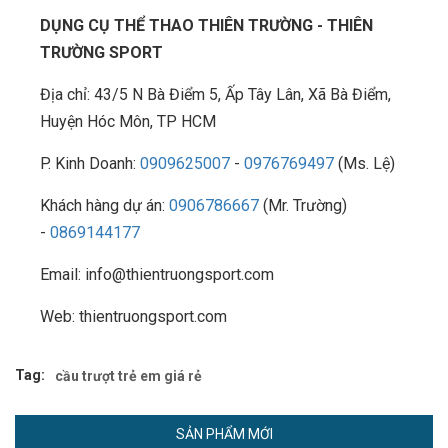
DỤNG CỤ THỂ THAO THIÊN TRƯỜNG - THIÊN
TRƯỜNG SPORT
Địa chỉ: 43/5 N Bà Điểm 5, Ấp Tây Lân, Xã Bà Điểm,
Huyện Hóc Môn, TP HCM
P. Kinh Doanh:
0909625007
-
0976769497
(Ms. Lệ)
Khách hàng dự án:
0906786667
(Mr. Trường)
-
0869144177
Email: info@thientruongsport.com
Web: thientruongsport.com
Tag:
cầu trượt trẻ em giá rẻ
SẢN PHẨM MỚI