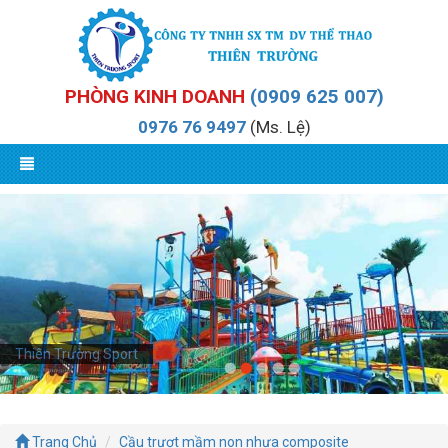
PHÒNG KINH DOANH
(0909 625 007)
0976 76 9497
(Ms. Lệ)
Thiên Trường Sport
Trang Chủ
Cầu trượt mầm non nhựa composite