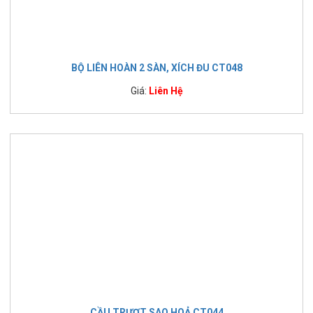
BỘ LIÊN HOÀN 2 SÀN, XÍCH ĐU CT048
Giá:
Liên Hệ
CẦU TRƯỢT SAO HOẢ CT044