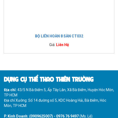
BỘ LIÊN HOÀN 8 SÀN CT032
Giá:
Liên Hệ
DỤNG CỤ THỂ THAO THIÊN TRƯỜNG
Địa chỉ:
43/5 N Bà Điểm 5, Ấp Tây Lân, Xã Bà Điểm, Huyện Hóc Môn,
TP HCM
Địa chỉ Xưởng: Số 14 đường số 5, KDC Hoàng Hải, Bà Điểm, Hóc
Môn, TP HCM
P. Kinh Doanh:
(0909625007)
-
0976 76 9497
(Ms. Lệ)