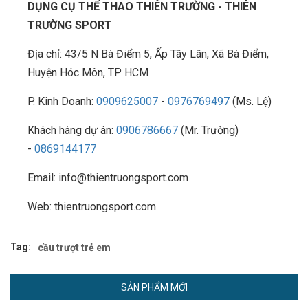
DỤNG CỤ THỂ THAO THIÊN TRƯỜNG - THIÊN
TRƯỜNG SPORT
Địa chỉ: 43/5 N Bà Điểm 5, Ấp Tây Lân, Xã Bà Điểm,
Huyện Hóc Môn, TP HCM
P. Kinh Doanh:
0909625007
-
0976769497
(Ms. Lệ)
Khách hàng dự án:
0906786667
(Mr. Trường)
-
0869144177
Email: info@thientruongsport.com
Web: thientruongsport.com
Tag:
cầu trượt trẻ em
SẢN PHẨM MỚI