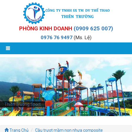
PHÒNG KINH DOANH
(0909 625 007)
0976 76 9497
(Ms. Lệ)
Thiên Trường Sport
Trang Chủ
Cầu trượt mầm non nhựa composite