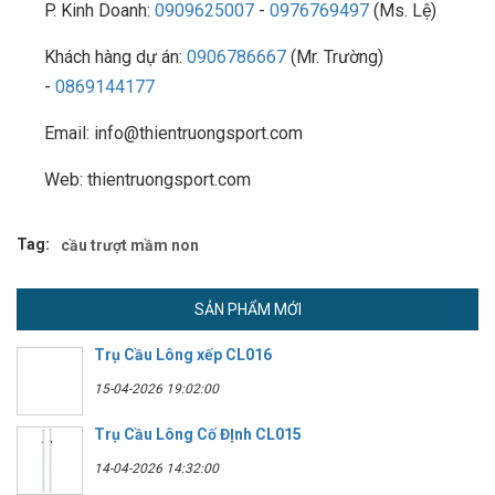
P. Kinh Doanh:
0909625007
-
0976769497
(Ms. Lệ)
Khách hàng dự án:
0906786667
(Mr. Trường)
-
0869144177
Email: info@thientruongsport.com
Web: thientruongsport.com
Tag:
cầu trượt mầm non
SẢN PHẨM MỚI
Trụ Cầu Lông xếp CL016
15-04-2026 19:02:00
Trụ Cầu Lông Cố ĐỊnh CL015
14-04-2026 14:32:00