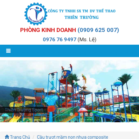
PHÒNG KINH DOANH
(0909 625 007)
0976 76 9497
(Ms. Lệ)
Thiên Trường Sport
Trang Chủ
Cầu trượt mầm non nhựa composite