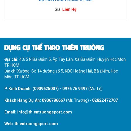
Giá:
Liên Hệ
DỤNG CỤ THỂ THAO THIÊN TRƯỜNG
Địa chỉ:
43/5 N Bà Điểm 5, Ấp Tây Lân, Xã Bà Điểm, Huyện Hóc Môn,
TP HCM
Địa chỉ Xưởng: Số 14 đường số 5, KDC Hoàng Hải, Bà Điểm, Hóc
Môn, TP HCM
P. Kinh Doanh:
(0909625007)
-
0976 76 9497
(Ms. Lệ)
Khách Hàng Dự Án:
0906786667
(Mr. Trường) -
02822472707
Email:
info@thientruongsport.com
Web:
thientruongsport.com