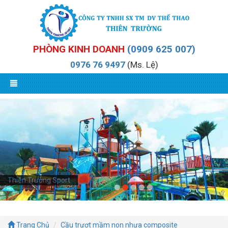
PHÒNG KINH DOANH
(0909 625 007)
0976 76 9497
(Ms. Lệ)
Thiên Trường Sport
Trang Chủ
Cầu trượt mầm non nhựa composite