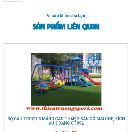
Vì sức khỏe của bạn
SẢN PHẨM LIÊN QUAN
BỘ CẦU TRƯỢT 3 MÁNG CAO THẤP, 3 SÀN CÓ MÁI CHE, XÍCH
ĐU 3 DẠNG CT092