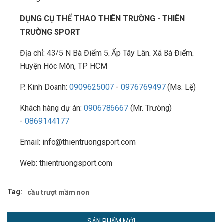
DỤNG CỤ THỂ THAO THIÊN TRƯỜNG - THIÊN
TRƯỜNG SPORT
Địa chỉ: 43/5 N Bà Điểm 5, Ấp Tây Lân, Xã Bà Điểm,
Huyện Hóc Môn, TP HCM
P. Kinh Doanh:
0909625007
-
0976769497
(Ms. Lệ)
Khách hàng dự án:
0906786667
(Mr. Trường)
-
0869144177
Email: info@thientruongsport.com
Web: thientruongsport.com
Tag:
cầu trượt mầm non
SẢN PHẨM MỚI