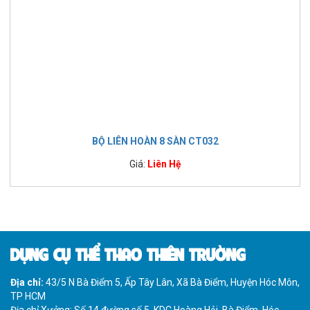
BỘ LIÊN HOÀN 8 SÀN CT032
Giá:
Liên Hệ
DỤNG CỤ THỂ THAO THIÊN TRƯỜNG
Địa chỉ:
43/5 N Bà Điểm 5, Ấp Tây Lân, Xã Bà Điểm, Huyện Hóc Môn,
TP HCM
Địa chỉ Xưởng: Số 14 đường số 5, KDC Hoàng Hải, Bà Điểm, Hóc