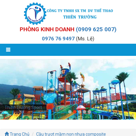
PHÒNG KINH DOANH
(0909 625 007)
0976 76 9497
(Ms. Lệ)
Thiên Trường Sport
Trang Chủ
Cầu trượt mầm non nhựa composite