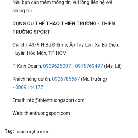
Nếu bạn cần thêm thông tin, vui lòng liên hệ với
chúng tôi:
DỤNG CỤ THỂ THAO THIÊN TRƯỜNG - THIÊN
TRƯỜNG SPORT
Địa chỉ: 43/5 N Bà Điểm 5, Ấp Tây Lân, Xã Bà Điểm,
Huyện Hóc Môn, TP HCM
P. Kinh Doanh:
0909625007
-
0976769497
(Ms. Lệ)
Khách hàng dự án:
0906786667
(Mr. Trường)
-
0869144177
Email: info@thientruongsport.com
Web: thientruongsport.com
Tag:
cầu trượt trẻ em