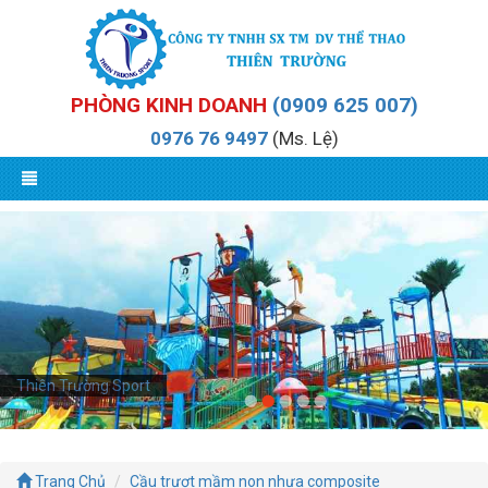
PHÒNG KINH DOANH
(0909 625 007)
0976 76 9497
(Ms. Lệ)
Thiên Trường Sport
Trang Chủ
Cầu trượt mầm non nhựa composite