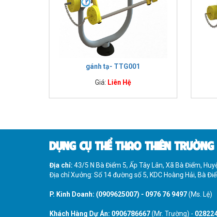
gánh tạ- TTG001
Giá:
Liên Hệ
DỤNG CỤ THỂ THAO THIÊN TRƯỜNG
Địa chỉ:
43/5 N Bà Điểm 5, Ấp Tây Lân, Xã Bà Điểm, Hu
Địa chỉ Xưởng: Số 14 đường số 5, KDC Hoàng Hải, Bà Đ
P. Kinh Doanh:
(0909625007)
-
0976 76 9497
(Ms. Lệ)
Khách Hàng Dự Án:
0906786667
(Mr. Trường) -
02822