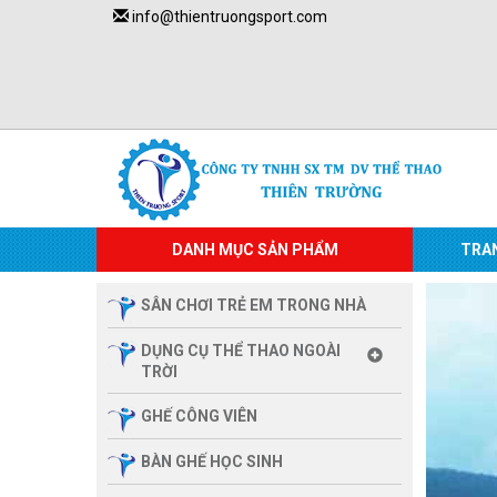
info@thientruongsport.com
DANH MỤC SẢN PHẨM
TRA
SÂN CHƠI TRẺ EM TRONG NHÀ
DỤNG CỤ THỂ THAO NGOÀI
TRỜI
GHẾ CÔNG VIÊN
BÀN GHẾ HỌC SINH