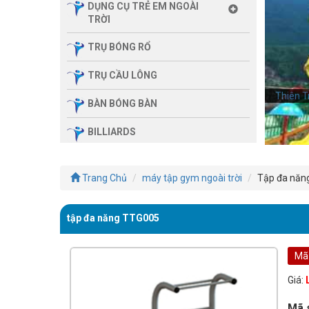
DỤNG CỤ TRẺ EM NGOÀI
TRỜI
TRỤ BÓNG RỔ
TRỤ CẦU LÔNG
Thiên T
BÀN BÓNG BÀN
BILLIARDS
THIẾT BỊ PHÒNG GYM GIA
ĐÌNH
Trang Chủ
máy tập gym ngoài trời
Tập đa năn
SẢN PHẨM MASSAGE
tập đa năng TTG005
THIẾT BỊ PHÒNG GYM MBH
FITNESS
Mã
GIÀN TẬP ĐA NĂNG
Giá:
THIẾT BỊ PHÒNG GYM
Mã 