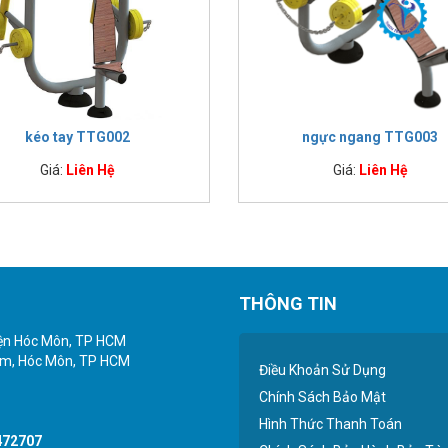
kéo tay TTG002
ngực ngang TTG003
Giá:
Liên Hệ
Giá:
Liên Hệ
THÔNG TIN
yện Hóc Môn, TP HCM
iểm, Hóc Môn, TP HCM
Điều Khoản Sử Dụng
Chính Sách Bảo Mật
Hình Thức Thanh Toán
472707