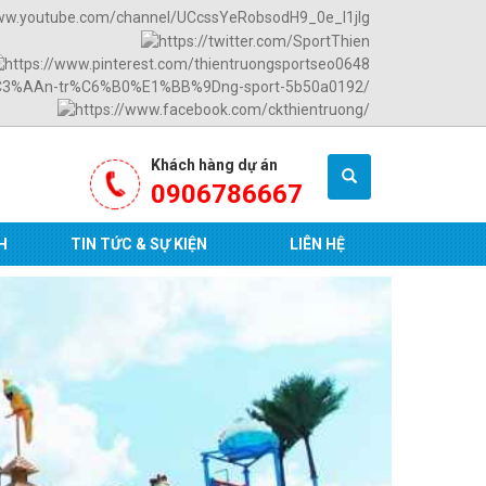
Khách hàng dự án
0906786667
H
TIN TỨC & SỰ KIỆN
LIÊN HỆ