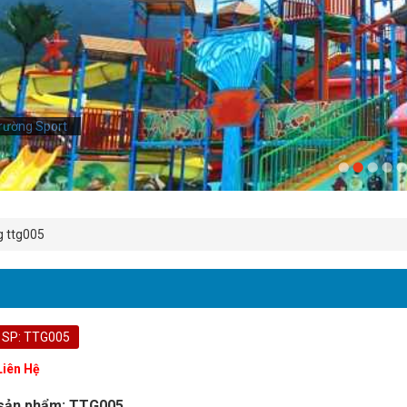
rường Sport
g ttg005
 SP: TTG005
Liên Hệ
sản phẩm: TTG005