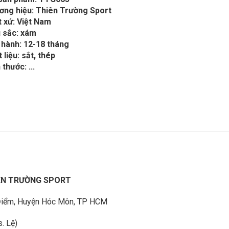
ơng hiệu: Thiên Trường Sport
 xứ: Việt Nam
 sắc: xám
 hành: 12-18 tháng
 liệu: sắt, thép
 thước: ...
IÊN TRƯỜNG SPORT
à Điểm, Huyện Hóc Môn, TP HCM
. Lệ)