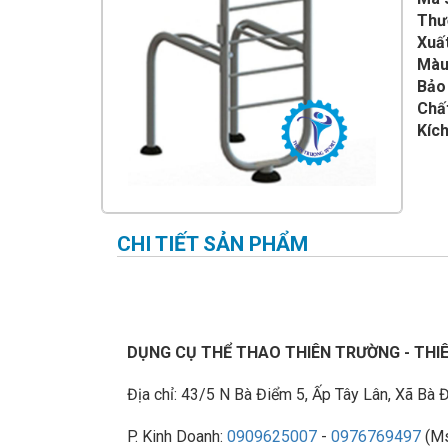
IMPULSE FITNESS
Thư
Xuất
THIẾT BỊ PHÒNG GYM THIÊN
TRƯỜNG
Màu
Bảo
CỎ NHÂN TẠO
Chất
Kích
CHI TIẾT SẢN PHẨM
DỤNG CỤ THỂ THAO THIÊN TRƯỜNG - TH
Địa chỉ: 43/5 N Bà Điểm 5, Ấp Tây Lân, Xã B
P. Kinh Doanh:
0909625007
-
0976769497
(Ms