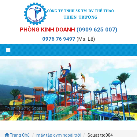
PHÒNG KINH DOANH
(0909 625 007)
0976 76 9497
(Ms. Lệ)
Thiên Trường Sport
Trang Chủ
máy tập gym ngoài trời
Squat ttg004