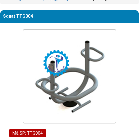
Squat TTG004
Mã SP: TTG004