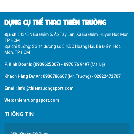
DỤNG CỤ THỂ THAO THIÊN TRƯỜNG
Địa chỉ:
43/5 N Bà Điểm 5, Ấp Tây Lân, Xã Bà Điểm, Huyện Hóc Môn,
TP HCM
Địa chỉ Xưởng: Số 14 đường số 5, KDC Hoàng Hải, Bà Điểm, Hóc
Môn, TP HCM
P. Kinh Doanh:
(0909625007)
-
0976 76 9497
(Ms. Lệ)
Khách Hàng Dự Án:
0906786667
(Mr. Trường) -
02822472707
Email:
info@thientruongsport.com
Web:
thientruongsport.com
THÔNG TIN
Điều Khoản Sử Dụng