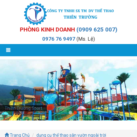
PHÒNG KINH DOANH
(0909 625 007)
0976 76 9497
(Ms. Lệ)
Thiên Trường Sport
Trang Chủ
dụng cụ thể thao sân vườn ngoài trời