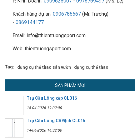
P. Kinh Doanh:
0909625007
-
0976769497
(Ms. Lệ)
Khách hàng dự án:
0906786667
(Mr. Trường)
-
0869144177
Email: info@thientruongsport.com
Web: thientruongsport.com
Tag:
dụng cụ thể thao sân vườn
dụng cụ thể thao
SẢN PHẨM MỚI
Trụ Cầu Lông xếp CL016
15-04-2026 19:02:00
Trụ Cầu Lông Cố ĐỊnh CL015
14-04-2026 14:32:00